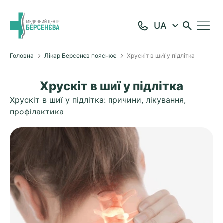
Головна
Лікар Берсенєв пояснює
Хрускіт в шиї у підлітка
Хрускіт в шиї у підлітка
Хрускіт в шиї у підлітка: причини, лікування,
профілактика