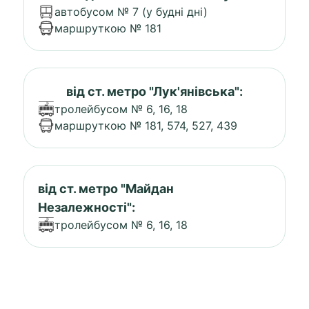
автобусом № 7 (у будні дні)
маршруткою № 181
від ст. метро "Лук'янівська":
тролейбусом № 6, 16, 18
маршруткою № 181, 574, 527, 439
від ст. метро "Майдан
Незалежності":
тролейбусом № 6, 16, 18