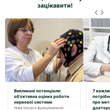
зацікавити!
Викликані потенціали:
7 важли
об'єктивна оцінка роботи
потрібн
нервової системи
про ме
доктора
Нова послуга функціональної