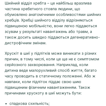
Шийний відділ хребта – це найбільш вразлива
частина хребетного стовпа людини, що
обумовлено анатомічними особливостями шийних
хребців. Хребці шийного відділу відрізняються
підвищеною мобільністю, вони легко піддаються
зсувам у результаті навантажень або травм, а
також досить швидко піддаються дегенеративно-
дистрофічним змінам.
Хрускіт в шиї у підлітків може виникати з різних
причин, в тому числі, коли це ще не є симптомом
серйозного захворювання. Наприклад, коли
дитина веде малорухливий спосіб життя, багато
часу проводить в статичному положенні. Або ж
навпаки, коли підліток піддає свою шию
підвищеним фізичним навантаженням. Також
причинами хрускоту в шиї можуть бути:
спадкова схильність;