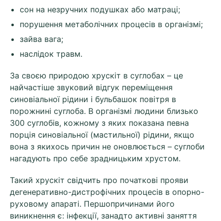
сон на незручних подушках або матраці;
порушення метаболічних процесів в організмі;
зайва вага;
наслідок травм.
За своєю природою хрускіт в суглобах – це
найчастіше звуковий відгук переміщення
синовіальної рідини і бульбашок повітря в
порожнині суглоба. В організмі людини близько
300 суглобів, кожному з яких показана певна
порція синовіальної (мастильної) рідини, якщо
вона з якихось причин не оновлюється – суглоби
нагадують про себе зрадницьким хрустом.
Такий хрускіт свідчить про початкові прояви
дегенеративно-дистрофічних процесів в опорно-
руховому апараті. Першопричинами його
виникнення є: інфекції, занадто активні заняття