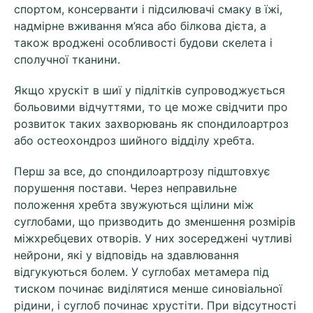
спортом, консерванти і підсилювачі смаку в їжі,
надмірне вживання м’яса або білкова дієта, а
також вроджені особливості будови скелета і
сполучної тканини.
Якщо хрускіт в шиї у підлітків супроводжується
больовими відчуттями, то це може свідчити про
розвиток таких захворювань як спондилоартроз
або остеохондроз шийного відділу хребта.
Перш за все, до спондилоартрозу підштовхує
порушення постави. Через неправильне
положення хребта звужуються щілини між
суглобами, що призводить до зменшення розмірів
міжхребцевих отворів. У них зосереджені чутливі
нейрони, які у відповідь на здавлювання
відгукуються болем. У суглобах метамера під
тиском починає виділятися менше синовіальної
рідини, і суглоб починає хрустіти. При відсутності