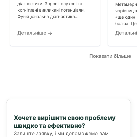
діагностики. Зорові, слухові та
Метамерни
когнітивні викликані потенціали.
чарівницт
Функціональна діагностика
«ще один 
нервової системи, коли стандартні
болю». Це 
обстеження не дають відповіді.
Детальніше
Детальн
Показати більше
Хочете вирішити свою проблему
швидко та ефективно?
Залиште заявку, і ми допоможемо вам