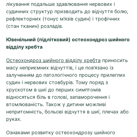
лікування подальше здавлювання нервових і
судинних структур призводить до відчуття болю,
рефлекторних (тонус м’язів судин) і трофічних
(стан тканин) розладів.
Ювенільний (підлітковий) остеохондроз шийного
відділу хребта
Остеохондроз шийного відділу хребта
приносить
масу неприємних відчуттів, і це пов’язано із
залученням до патологічного процесу прилеглих
судин і нервових стовбурів. Тому поряд з
хрускотом в шиї до перших симптомів
відносяться біль в голові, запаморочення і
втомлюваність. Також у дитини можливі
непритомність, больові відчуття в шиї, плечах або
руках.
Ознаками розвитку остеохондрозу шийного