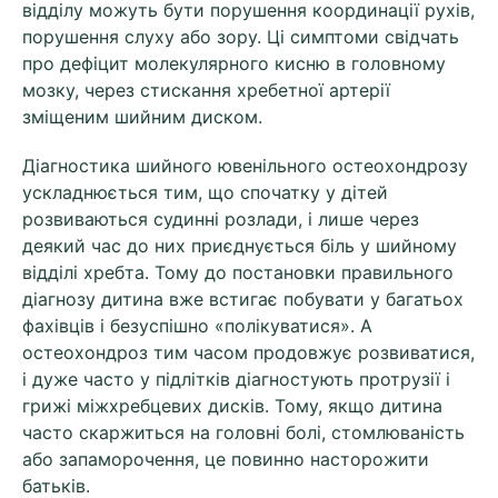
відділу можуть бути порушення координації рухів,
порушення слуху або зору. Ці симптоми свідчать
про дефіцит молекулярного кисню в головному
мозку, через стискання хребетної артерії
зміщеним шийним диском.
Діагностика шийного ювенільного остеохондрозу
ускладнюється тим, що спочатку у дітей
розвиваються судинні розлади, і лише через
деякий час до них приєднується біль у шийному
відділі хребта. Тому до постановки правильного
діагнозу дитина вже встигає побувати у багатьох
фахівців і безуспішно «полікуватися». А
остеохондроз тим часом продовжує розвиватися,
і дуже часто у підлітків діагностують протрузії і
грижі міжхребцевих дисків. Тому, якщо дитина
часто скаржиться на головні болі, стомлюваність
або запаморочення, це повинно насторожити
батьків.