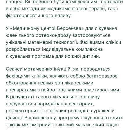
процес. Він повинно бути комплексним і включати
в себе методи як медикаментозної терапії, так і
фізіотерапевтичного впливу.
У «Медичному центрі Берсенєва» для лікування
ювенільного остеохондрозу застосовуються
унікальні метамерні технології. Фахівцями клініки
розробляється індивідуальна комплексна
лікувальна програма для кожної дитини.
Сеанси метамерних ін’єкцій, які проводяться
фахівцями клініки, являють собою багаторазове
обколювання певних зон лікарськими
препаратами з нейротрофічними властивостями.
В результаті такого лікувального впливу
відбувається нормалізація сенсорних,
рефлекторних і трофічних розладів в ураженій
ділянці. В комплексну програму лікування входить
також метамерний точковий масаж, який надає