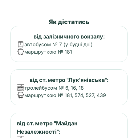
Як дістатись
від залізничного вокзалу:
автобусом № 7 (у будні дні)
маршруткою № 181
від ст. метро "Лук'янівська":
тролейбусом № 6, 16, 18
маршруткою № 181, 574, 527, 439
від ст. метро "Майдан
Незалежності":