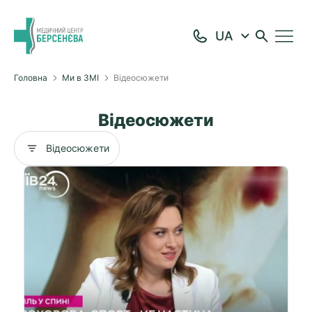
Головна
Ми в ЗМІ
Відеосюжети
Відеосюжети