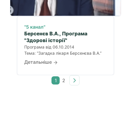
"5 канал"
Берсенєв В.А., Програма
"Здорові історії"
Програма від 06.10.2014
Тема: “Загадка лікаря Берсенєва В.А.”
Детальніше
1
2