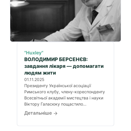
"Huxley"
ВОЛОДИМИР БЕРСЕНЄВ:
завдання лікаря — допомагати
людям жити
01.11.2025
Президенту Української асоціації
Римського клубу, члену-кореспонденту
Всесвітньої академії мистецтва і науки
Віктору Галасюку пощастило
поспілкуватися з видатним українським
Детальніше
лікарем Володимиром...