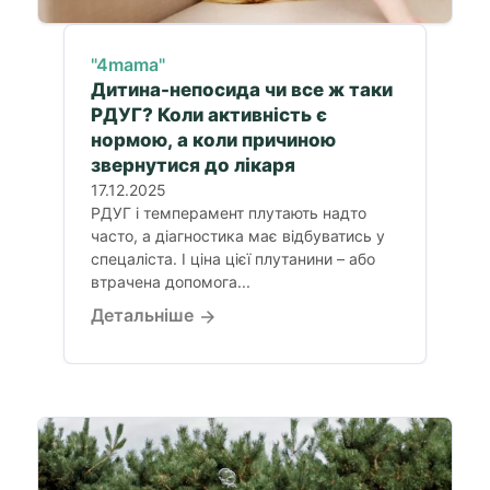
"4mama"
Дитина-непосида чи все ж таки
РДУГ? Коли активність є
нормою, а коли причиною
звернутися до лікаря
17.12.2025
РДУГ і темперамент плутають надто
часто, а діагностика має відбуватись у
спецаліста. І ціна цієї плутанини – або
втрачена допомога...
Детальніше