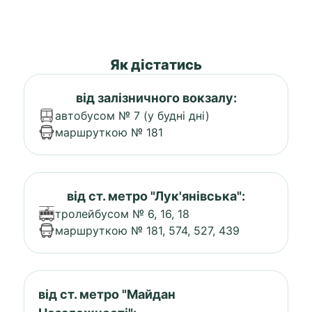
Як дістатись
від залізничного вокзалу:
автобусом № 7 (у будні дні)
маршруткою № 181
від ст. метро "Лук'янівська":
тролейбусом № 6, 16, 18
маршруткою № 181, 574, 527, 439
від ст. метро "Майдан