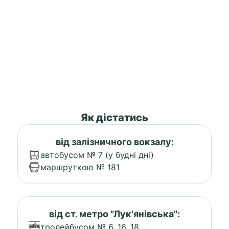
Як дістатись
від залізничного вокзалу:
автобусом № 7 (у будні дні)
маршруткою № 181
від ст. метро "Лук'янівська":
тролейбусом № 6, 16, 18