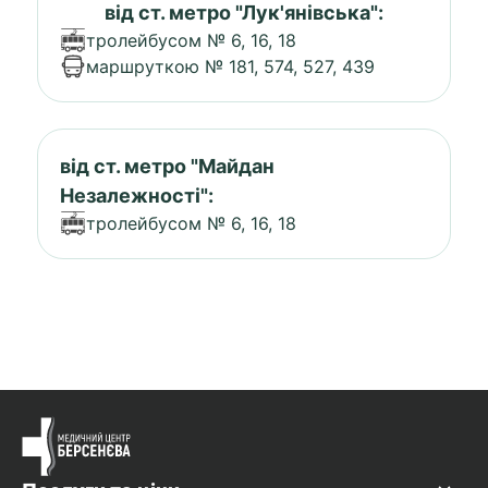
від ст. метро "Лук'янівська":
тролейбусом № 6, 16, 18
маршруткою № 181, 574, 527, 439
від ст. метро "Майдан
Незалежності":
тролейбусом № 6, 16, 18