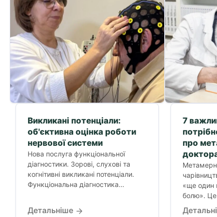
Викликані потенціали:
7 важли
об'єктивна оцінка роботи
потрібн
нервової системи
про ме
доктора
Нова послуга функціональної
діагностики. Зорові, слухові та
Метамерни
когнітивні викликані потенціали.
чарівницт
Функціональна діагностика
«ще один 
нервової системи, коли стандартні
болю». Це 
обстеження не дають відповіді.
Детальніше
Детальн