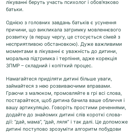
лікуванні беруть участь психолог і обов’язково
батьки.
Однією з головних завдань батьків є усунення
причини, що викликала затримку мовленнєвого
розвитку (в першу чергу, це стосується сімей з
несприятливою обстановкою). Дуже важливими
моментами в лікуванні є уважність до дитини,
моральна підтримка і терпіння, адже корекція
ЗПМР – складний і копіткий процес.
Намагайтеся приділяти дитині більше уваги,
займайтеся з нею розвиваючими вправами.
Граючи з малюком, промовляйте в грі всі слова,
постарайтеся, щоб дитина бачила ваше обличчя і
вашу артикуляцію. Говоріть простими реченнями,
додайте до знайомих дитині слів короткі слова-
дії: “дай, мама”, “дай, ляля” і так далі. Це допоможе
дитині поступово зрозуміти алгоритм побудови