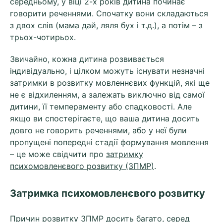
середньому, у віці 2-х років дитина починає
говорити реченнями. Спочатку вони складаються
з двох слів (мама дай, ляля бух і т.д.), а потім – з
трьох-чотирьох.
Звичайно, кожна дитина розвивається
індивідуально, і цілком можуть існувати незначні
затримки в розвитку мовленнєвих функцій, які ще
не є відхиленням, а залежать виключно від самої
дитини, її темпераменту або спадковості. Але
якщо ви спостерігаєте, що ваша дитина досить
довго не говорить реченнями, або у неї були
пропущені попередні стадії формування мовлення
– це може свідчити про
затримку
психомовленєвого розвитку (ЗПМР)
.
Затримка психомовленєвого розвитку
Причин розвитку ЗПМР досить багато, серед