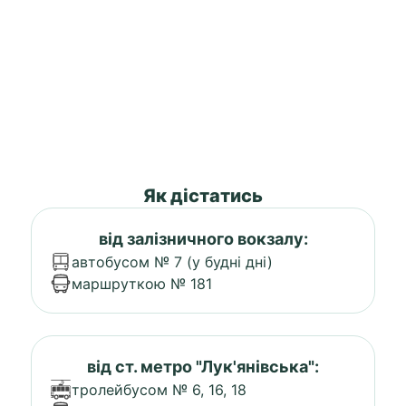
Як дістатись
від залізничного вокзалу:
автобусом № 7 (у будні дні)
маршруткою № 181
від ст. метро "Лук'янівська":
тролейбусом № 6, 16, 18