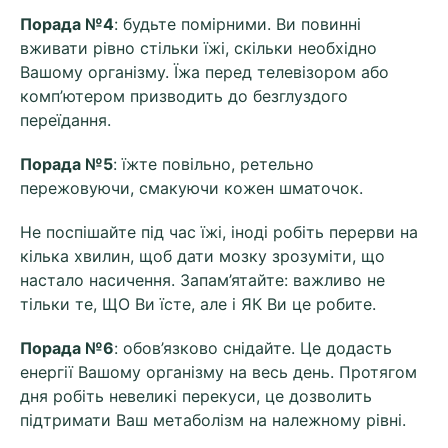
Порада №4
: будьте помірними. Ви повинні
вживати рівно стільки їжі, скільки необхідно
Вашому організму. Їжа перед телевізором або
комп’ютером призводить до безглуздого
переїдання.
Порада №5
: їжте повільно, ретельно
пережовуючи, смакуючи кожен шматочок.
Не поспішайте під час їжі, іноді робіть перерви на
кілька хвилин, щоб дати мозку зрозуміти, що
настало насичення. Запам’ятайте: важливо не
тільки те, ЩО Ви їсте, але і ЯК Ви це робите.
Порада №6
: обов’язково снідайте. Це додасть
енергії Вашому організму на весь день. Протягом
дня робіть невеликі перекуси, це дозволить
підтримати Ваш метаболізм на належному рівні.