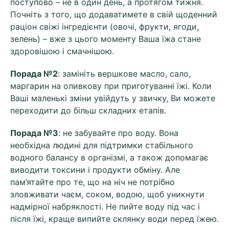
поступово – не в один день, а протягом тижня.
Почніть з того, що додаватимете в свій щоденний
раціон свіжі інгредієнти (овочі, фрукти, ягоди,
зелень) – вже з цього моменту Ваша їжа стане
здоровішою і смачнішою.
Порада №2
: замініть вершкове масло, сало,
маргарин на оливкову при приготуванні їжі. Коли
Ваші маленькі зміни увійдуть у звичку, Ви можете
переходити до більш складних етапів.
Порада №3
: ​​не забувайте про воду. Вона
необхідна людині для підтримки стабільного
водного балансу в організмі, а також допомагає
виводити токсини і продукти обміну. Але
пам’ятайте про те, що на ніч не потрібно
зловживати чаєм, соком, водою, щоб уникнути
надмірної набряклості. Не пийте воду під час і
після їжі, краще випийте склянку води перед їжею.