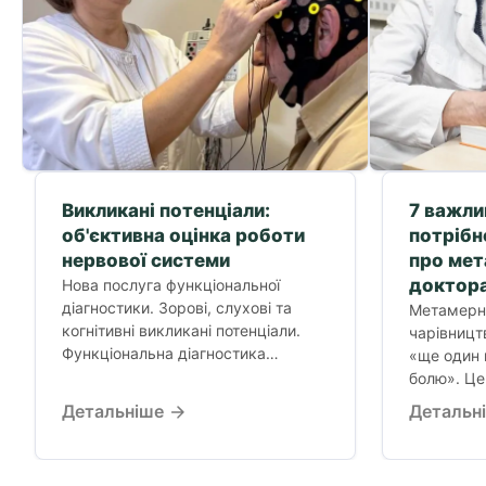
Викликані потенціали:
7 важли
об'єктивна оцінка роботи
потрібн
нервової системи
про ме
доктора
Нова послуга функціональної
діагностики. Зорові, слухові та
Метамерни
когнітивні викликані потенціали.
чарівницт
Функціональна діагностика
«ще один 
нервової системи, коли стандартні
болю». Це 
обстеження не дають відповіді.
Детальніше
Детальн