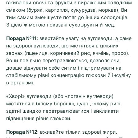
вживаючи овочі та фрукти з вираженим солодким
смаком (буряк, картопля, кукурудза, морква), Ви
тим самим зменшуєте потяг до інших солодощів.
З цією ж метою показані сухофрукти й мед.
Порада №11
: звертайте увагу на вуглеводи, а саме
на здорові вуглеводи, що містяться в цільних
зернах (пшениця, коричневий рис, ячмінь, просо).
Вони повільно перетравлюються, дозволяючи
довше відчувати себе ситим і підтримувати на
стабільному рівні концентрацію глюкози й інсуліну
в організмі.
«Хворі» вуглеводи (або «погані» вуглеводи)
містяться в білому борошні, цукрі, білому рисі,
здатні швидко перетравлюватися і викликати
підвищення рівня глюкози.
Порада №12
: вживайте тільки здорові жири.