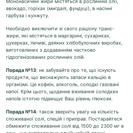
Мононасичені жири містяться в рослинній олії,
авокадо, горіхах (мигдалі, фундуці), в насінні
гарбуза і кунжуту.
Необхідно виключити зі свого раціону транс-
жири, які містяться в маргарині, сухариках,
цукерках, печиві, деяких хлібобулочних виробах,
виготовлених з додаванням частково
гідрогенізованих рослинних олій.
Порада №13
: не забувайте про те, що існують
продукти, що виснажують запаси кальцію в
організмі. Це кофеїн, алкоголь, солодкі газовані
напої. Крім цього, щоденне вживання солодких
напоїв істотно підвищує Ваш рівень глюкози.
Порада №14
: також зверніть увагу на кількість
споживаної солі, спецій і приправ. Постарайтеся
обмежити споживання солі від 1500 до 2300 мг в