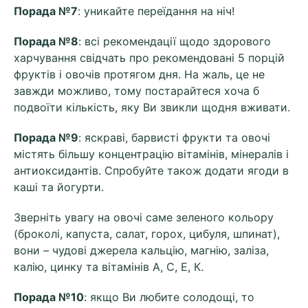
Порада №7
: уникайте переїдання на ніч!
Порада №8
: всі рекомендації щодо здорового
харчування свідчать про рекомендовані 5 порцій
фруктів і овочів протягом дня. На жаль, це не
завжди можливо, тому постарайтеся хоча б
подвоїти кількість, яку Ви звикли щодня вживати.
Порада №9
: яскраві, барвисті фрукти та овочі
містять більшу концентрацію вітамінів, мінералів і
антиоксидантів. Спробуйте також додати ягоди в
каші та йогурти.
Зверніть увагу на овочі саме зеленого кольору
(броколі, капуста, салат, горох, цибуля, шпинат),
вони – чудові джерела кальцію, магнію, заліза,
калію, цинку та вітамінів А, С, Е, К.
Порада №10
: якщо Ви любите солодощі, то