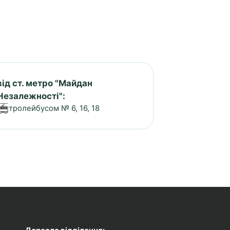
від ст. метро "Майдан
Незалежності":
тролейбусом № 6, 16, 18