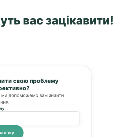
уть вас зацікавити!
шити свою проблему
фективно?
 і ми допоможемо вам знайти
ння.
ну