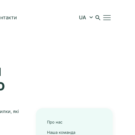
онтакти
П
О
илки, які
Про нас
Наша команда