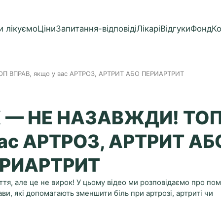
и лікуємо
Ціни
Запитання-відповіді
Лікарі
Відгуки
Фонд
К
ОП ВПРАВ, якщо у вас АРТРОЗ, АРТРИТ АБО ПЕРИАРТРИТ
Х — НЕ НАЗАВЖДИ! ТО
вас АРТРОЗ, АРТРИТ АБ
РИАРТРИТ
ття, але це не вирок! У цьому відео ми розповідаємо про пом
ави, які допомагають зменшити біль при артрозі, артриті чи