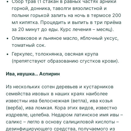
Сбор трав (1 стакан в равных частях арники
горной, донника, таволги вязолистной и
полыни горькой залить на ночь в термосе 200
мл кипятка. Процедить и выпить в три приёма
за 20 минут до еды. Курс лечения – месяц).
Оливковое и льняное масло, яблочный уксус,
томатный сок.
Геркулес, толокнянка, овсяная крупа
(препятствуют образованию сгустков крови).
Ива, ивушка… Аспирин
Из нескольких сотен деревьев и кустарников
семейства ивовых в наших краях наиболее
известны ива белоснежная (ветла), ива козья
(верба), ива ломкая. Кора этих видов, известно
издревле, целебна. Недаром латинское имя ивы –
саликс – легло в основу салициловой кислоты –
дезинфицирующего средства, получаемого из