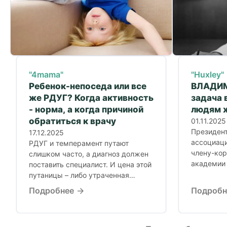
"4mama"
"Huxley"
Ребенок-непоседа или все
ВЛАДИМ
же РДУГ? Когда активность
задача 
- норма, а когда причиной
людям 
обратиться к врачу
01.11.2025
Президен
17.12.2025
ассоциаци
РДУГ и темперамент путают
члену-ко
слишком часто, а диагноз должен
академии 
поставить специалист. И цена этой
Виктору 
путаницы – либо утраченная
посчастли
помощь ребенку,...
Подробнее
Подроб
выдающим
Владимиро