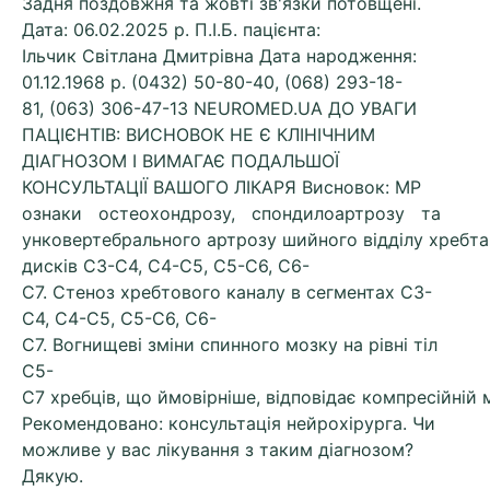
Задня поздовжня та жовті зв'язки потовщені.
Дата: 06.02.2025 р. П.І.Б. пацієнта:
Ільчик Світлана Дмитрівна Дата народження:
01.12.1968 р. (0432) 50-80-40, (068) 293-18-
81, (063) 306-47-13 NEUROMED.UA ДО УВАГИ
ПАЦІЄНТІВ: ВИСНОВОК НЕ Є КЛІНІЧНИМ
ДІАГНОЗОМ І ВИМАГАЄ ПОДАЛЬШОЇ
КОНСУЛЬТАЦІЇ ВАШОГО ЛІКАРЯ Висновок: МР
ознаки остеохондрозу, спондилоартрозу та
унковертебрального артрозу шийного відділу хребта
дисків С3-С4, С4-С5, С5-С6, С6-
С7. Стеноз хребтового каналу в сегментах С3-
С4, С4-С5, С5-С6, С6-
С7. Вогнищеві зміни спинного мозку на рівні тіл
С5-
С7 хребців, що ймовірніше, відповідає компресійній м
Рекомендовано: консультація нейрохірурга. Чи
можливе у вас лікування з таким діагнозом?
Дякую.