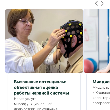
Вызванные потенциалы:
Миодис
объективная оценка
Миодистр
к Х-сцепл
работы нервной системы
характер
Новая услуга
прогресс
многофункциональной
дистрофии
диагностики. Зрительные,