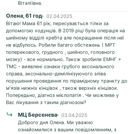
Віталіївна.
Олена, 61 год
02.04.2025
Вітаю! Мама 61 рік, пересувається тілки за
допомогою ходунців. В 2019 ріці була операція на
шийному відділі хребта але покращення після неї
не відбулось. Робили багато обстежень ( МРТ
поперекового, грудного , шийного, головного
мозку) - все нормально. Також зробили ЕМНГ +
ТМС - виявлені ознаки грубого аксонального
справа, аксонально-демілінізуючого зліва
порушення проведення по пірамідному транкту до
м'язів нижніх кінцівок , також верхніх кінцівок.
Попередьно, діагноз мієлопатія . Чи можливе у
Вас лікування з таким діагнозом?
МЦ Берсенєва
03.04.2025
Доброго дня Олена. Ми уважно
ознайомилися з вашим повідомленням, з