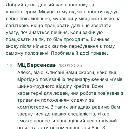
Добрий день. довгий час проводжу за
комп'ютером. Місяць тому під час роботи відчув
легке поколювання, мурашки у місці між шиєю на
лопаткою. Якщо працювати далі і не звертати
увагу, починається печіння. Коли закінчую
працювати за пк, то біль проходить. Виникає
знову після кількох хвилин перебування в тому
самому положенні. Проблема й досі триває.
МЦ Берсенєва
13.01.2025
Алекс, віаю. Описані Вами скарги, найбільш
вірогідно повʼязані із перенапруженням мʼязів
шийно-грудного відділу хребта. Вони
характерні для людей, чия робота повʼязана з
тривалим положенням сидячи за
компʼютером. В таких випадках радимо Вам
звернутися до наших спеціалістів, лікар
зможе провести повноцінний невролгічний
огляд та дати рекомендації для Вас. З