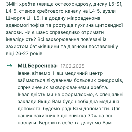
3MiH хребта (явища остеохондрозу, диску L5-S1,
L4-5, стеноз хребтового каналу на L4-5. вузли
Шморля Ll -L5. І в додачу мікроаденома
аденомогіпофіза та ростуща пухлина щитовидної
залози. Чи є шанс справедливо отримати
інвалідність? Всі захворювання пов'язані із
захистом батьківщини та діагнози поставлені у
віці 26-27 років
МЦ Берсенєва
17.02.2025
Іване, вітаємо. Наш медичний центр
займається лікуванням больових синдромів,
спричинених захворюваннями хребта.
Інвалідність ми не оформлюємо, є спеціальні
заклади.Якщо Вам буде необхідна медична
допомога, будемо раді Вам допомогти. Для
наших захисників діє знижка 30% на всі
послуги. Бережіть себе та дякуємо Вам.