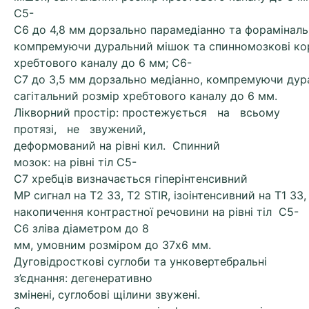
С5-
С6 до 4,8 мм дорзально парамедіанно та форамінальн
компремуючи дуральний мішок та спинномозкові корі
хребтового каналу до 6 мм; С6-
С7 до 3,5 мм дорзально медіанно, компремуючи дур
сагітальний розмір хребтового каналу до 6 мм.
Лікворний простір: простежується на всьому
протязі, не звужений,
деформований на рівні кил. Спинний
мозок: на рівні тіл С5-
С7 хребців визначається гіперінтенсивний
МР сигнал на Т2 ЗЗ, Т2 STIR, ізоінтенсивний на Т1 ЗЗ
накопичення контрастної речовини на рівні тіл С5-
С6 зліва діаметром до 8
мм, умовним розміром до 37х6 мм.
Дуговідросткові суглоби та унковертебральні
з’єднання: дегенеративно
змінені, суглобові щілини звужені.