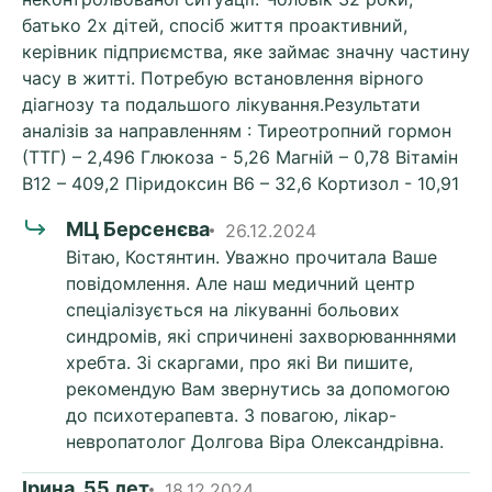
батько 2х дітей, спосіб життя проактивний,
керівник підприємства, яке займає значну частину
часу в житті. Потребую встановлення вірного
діагнозу та подальшого лікування.Результати
аналізів за направленням : Тиреотропний гормон
(ТТГ) – 2,496 Глюкоза - 5,26 Магній – 0,78 Вітамін
В12 – 409,2 Піридоксин В6 – 32,6 Кортизол - 10,91
МЦ Берсенєва
26.12.2024
Вітаю, Костянтин. Уважно прочитала Ваше
повідомлення. Але наш медичний центр
спеціалізується на лікуванні больових
синдромів, які спричинені захворюванннями
хребта. Зі скаргами, про які Ви пишите,
рекомендую Вам звернутись за допомогою
до психотерапевта. З повагою, лікар-
невропатолог Долгова Віра Олександрівна.
Ірина, 55 лет
18.12.2024