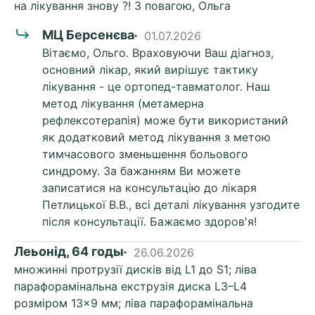
на лікування знову ?! З повагою, Ольга
МЦ Берсенєва
01.07.2026
Вітаємо, Ольго. Враховуючи Ваш діагноз,
основний лікар, який вирішує тактику
лікування - це ортопед-тавматолог. Наш
метод лікування (метамерна
рефлексотерапія) може бути використаний
як додатковий метод лікування з метою
тимчасового зменьшення больового
синдрому. За бажанням Ви можете
записатися на консультацію до лікаря
Петлицької В.В., всі деталі лікування узгодите
після консультації. Бажаємо здоров'я!
Леьонід, 64 годы
26.06.2026
множинні протрузії дисків від L1 до S1; ліва
парафорамінальна екструзія диска L3–L4
розміром 13×9 мм; ліва парафорамінальна