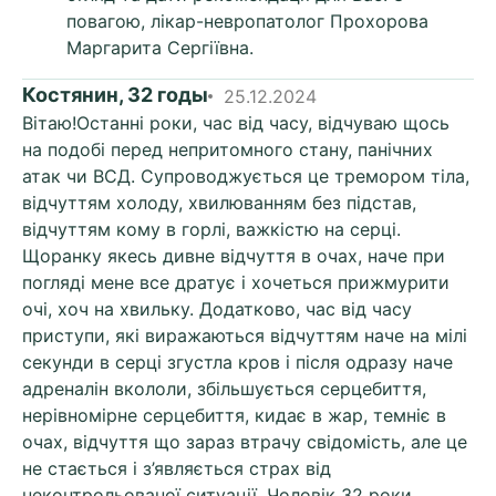
повагою, лікар-невропатолог Прохорова
Маргарита Сергіївна.
Костянин, 32 годы
25.12.2024
Вітаю!Останні роки, час від часу, відчуваю щось
на подобі перед непритомного стану, панічних
атак чи ВСД. Супроводжується це тремором тіла,
відчуттям холоду, хвилюванням без підстав,
відчуттям кому в горлі, важкістю на серці.
Щоранку якесь дивне відчуття в очах, наче при
погляді мене все дратує і хочеться прижмурити
очі, хоч на хвильку. Додатково, час від часу
приступи, які виражаються відчуттям наче на мілі
секунди в серці згустла кров і після одразу наче
адреналін вкололи, збільшується серцебиття,
нерівномірне серцебиття, кидає в жар, темніє в
очах, відчуття що зараз втрачу свідомість, але це
не стається і з’являється страх від
неконтрольованої ситуації. Чоловік 32 роки,