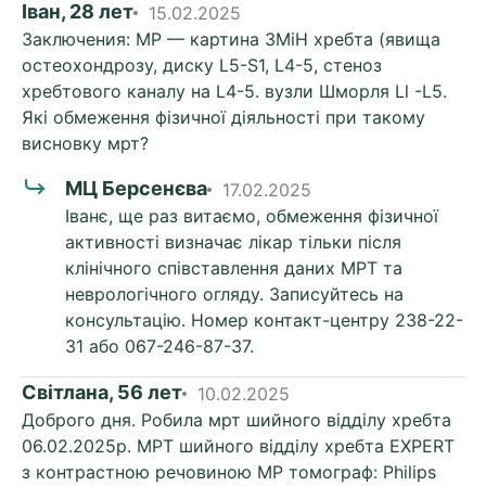
Іван, 28 лет
15.02.2025
Заключения: МР — картина 3MiH хребта (явища
остеохондрозу, диску L5-S1, L4-5, стеноз
хребтового каналу на L4-5. вузли Шморля Ll -L5.
Які обмеження фізичної діяльності при такому
висновку мрт?
МЦ Берсенєва
17.02.2025
Іванє, ще раз витаємо, обмеження фізичної
активності визначає лікар тільки після
клінічного співставлення даних МРТ та
неврологічного огляду. Записуйтесь на
консультацію. Номер контакт-центру 238-22-
31 або 067-246-87-37.
Світлана, 56 лет
10.02.2025
Доброго дня. Робила мрт шийного відділу хребта
06.02.2025р. МРТ шийного відділу хребта EXPERT
з контрастною речовиною МР томограф: Philips