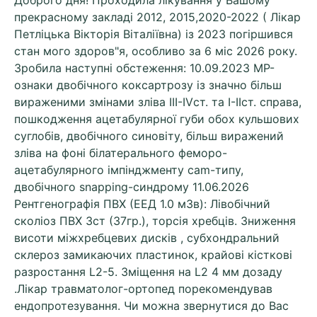
Доброго дня! Проходила лікування у Вашому
прекрасному закладі 2012, 2015,2020-2022 ( Лікар
Петліцька Вікторія Віталіївна) із 2023 погіршився
стан мого здоров"я, особливо за 6 міс 2026 року.
Зробила наступні обстеження: 10.09.2023 МР-
ознаки двобічного коксартрозу із значно більш
вираженими змінами зліва III-IVст. та І-ІІст. справа,
пошкодження ацетабулярної губи обох кульшових
суглобів, двобічного синовіту, більш виражений
зліва на фоні білатерального феморо-
ацетабулярного імпінджменту cam-типу,
двобічного snapping-синдрому 11.06.2026
Рентгенографія ПВХ (ЕЕД 1.0 мЗв): Лівобічний
сколіоз ПВХ 3ст (37гр.), торсія хребців. Зниження
висоти міжхребцевих дисків , субхондральний
склероз замикаючих пластинок, крайові кісткові
разростання L2-5. Зміщення на L2 4 мм дозаду
.Лікар травматолог-ортопед порекомендував
ендопротезування. Чи можна звернутися до Вас