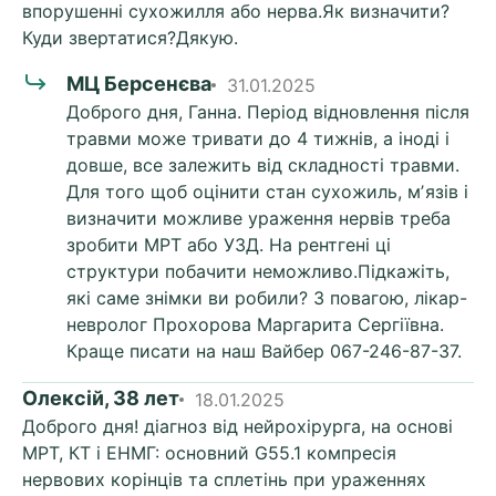
впорушенні сухожилля або нерва.Як визначити?
Куди звертатися?Дякую.
МЦ Берсенєва
31.01.2025
Доброго дня, Ганна. Період відновлення після
травми може тривати до 4 тижнів, а іноді і
довше, все залежить від складності травми.
Для того щоб оцінити стан сухожиль, мʼязів і
визначити можливе ураження нервів треба
зробити МРТ або УЗД. На рентгені ці
структури побачити неможливо.Підкажіть,
які саме знімки ви робили? З повагою, лікар-
невролог Прохорова Маргарита Сергіївна.
Краще писати на наш Вайбер 067-246-87-37.
Олексій, 38 лет
18.01.2025
Доброго дня! діагноз від нейрохірурга, на основі
МРТ, КТ і ЕНМГ: основний G55.1 компресія
нервових корінців та сплетінь при ураженнях