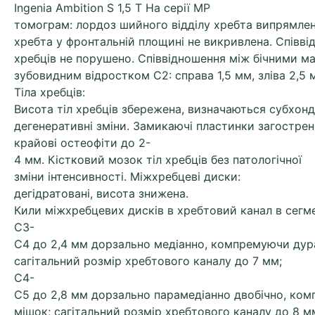
Ingenia Ambition S 1,5 Т На серії МР
томограм: лордоз шийного відділу хребта випрямлен
хребта у фронтальній площині не викривлена. Співві
хребців не порушено. Співвідношення між бічними м
зубовидним відростком С2: справа 1,5 мм, зліва 2,5 
Тіла хребців:
Висота тіл хребців збережена, визначаються субхонд
дегенеративні зміни. Замикаючі пластинки загострен
крайові остеофіти до 2-
4 мм. Кістковий мозок тіл хребців без патологічної
зміни інтенсивності. Міжхребцеві диски:
дегідратовані, висота знижена.
Кили міжхребцевих дисків в хребтовий канал в сегм
С3-
С4 до 2,4 мм дорзально медіанно, компремуючи дур
сагітальний розмір хребтового каналу до 7 мм;
С4-
С5 до 2,8 мм дорзально парамедіанно двобічно, ко
мішок; сагітальний розмір хребтового каналу до 8 м