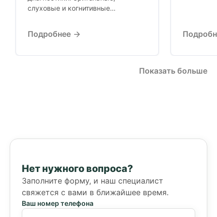
мутация в
слуховые и когнитивные
находится.
вызванные потенциалы.
Функциональная диагностика
Подробнее
Подроб
нервной системы, когда
стандартные исследования не
дают ответа.
Показать больше
Нет нужного вопроса?
Заполните форму, и наш специалист
свяжется с вами в ближайшее время.
Ваш номер телефона