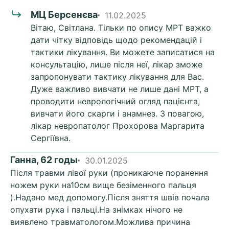
МЦ Берсенєва
11.02.2025
Вітаю, Світлана. Тільки по опису МРТ важко
дати чітку відповідь щодо рекомендацій і
тактики лікування. Ви можете записатися на
консультацію, лише після неї, лікар зможе
запропонувати тактику лікування для Вас.
Дуже важливо вивчати не лише дані МРТ, а
проводити неврологічний огляд пацієнта,
вивчати його скарги і анамнез. З повагою,
лікар невропатолог Прохорова Маргарита
Сергіївна.
Ганна, 62 годы
30.01.2025
Після травми лівої руки (проникаюче поранення
ножем руки на10см вище безіменного пальця
).Надано мед допомогу.Після зняття швів почала
опухати рука і пальці.На знімках нічого не
виявлено травматологом.Можлива причина