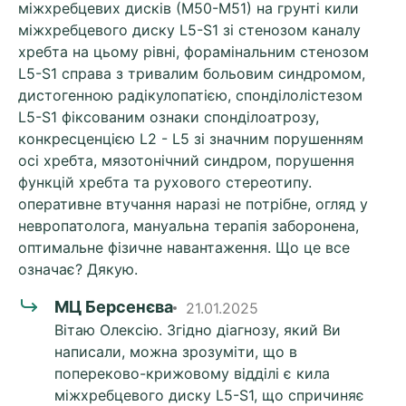
міжхребцевих дисків (М50-М51) на грунті кили
міжхребцевого диску L5-S1 зі стенозом каналу
хребта на цьому рівні, форамінальним стенозом
L5-S1 справа з тривалим больовим синдромом,
дистогенною радікулопатією, спонділолістезом
L5-S1 фіксованим ознаки спонділоатрозу,
конкресценцією L2 - L5 зі значним порушенням
осі хребта, мязотонічний синдром, порушення
функцій хребта та рухового стереотипу.
оперативне втучання наразі не потрібне, огляд у
невропатолога, мануальна терапія заборонена,
оптимальне фізичне навантаження. Що це все
означає? Дякую.
МЦ Берсенєва
21.01.2025
Вітаю Олексію. Згідно діагнозу, який Ви
написали, можна зрозуміти, що в
попереково-крижовому відділі є кила
міжхребцевого диску L5-S1, що спричиняє