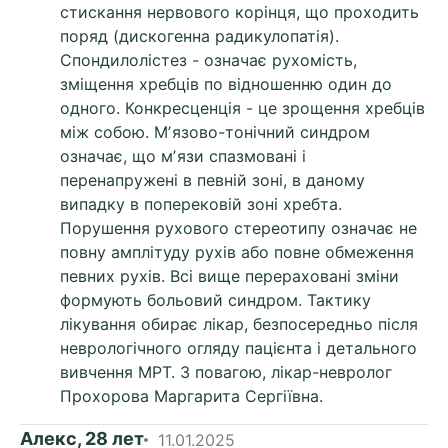
стискання нервового корінця, що проходить
поряд (дискогенна радикулопатія).
Спондилолістез - означає рухомість,
зміщення хребців по відношенню один до
одного. Конкресценція - це зрощення хребців
між собою. Мʼязово-тонічний синдром
означає, що мʼязи спазмовані і
перенапружені в певній зоні, в даному
випадку в поперековій зоні хребта.
Порушення рухового стереотипу означає не
повну амплітуду рухів або повне обмеження
певних рухів. Всі вище перераховані зміни
формують больовий синдром. Тактику
лікування обирає лікар, безпосередньо після
неврологічного огляду пацієнта і детального
вивчення МРТ. З повагою, лікар-невролог
Прохорова Маргарита Сергіївна.
Алекс, 28 лет
11.01.2025