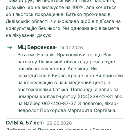
тремор рук, чи беретесь Ви за таких пацієнтів,
розумію що не вилікуєте на 100%, але хочеться
хоч якогось покращення. Батько проживає в
Львівській області, чи можливо щоб я підїхала на
консультацію без нього. Чи однозначно візьмете
на лікування, дякую
МЦ Берсенєва
14.07.2026
Вітаємо Наталія. Враховуючи те, що Ваш
батько у Львівській області, доречна буде
онлайн консультація. Але якщо Ви
знаходитесь в Києве, краще щоб Ви приїхали
на консульацію в наш медичний центр з
обстеженнями батька. Попередній запис за
номером контакт-центру (044)238-22-31 або
на Вайбер 067-246-87-37. З повагою, лікар-
невролог Прохорова Маргарита Сергіївна.
ОЛЬГА, 57 лет
29.06.2026