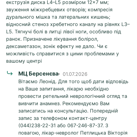
екструзія диска L4–L5 розміром 12×7 мм;
звуження міжхребцевих отворів; компресія
дурального мішка та латеральних кишень;
відносний стеноз хребетного каналу на рівнях L3–
L5. Тягнучі болі в литці лівої ноги, особливо під
ранок. Призначене лікування болірол,
дексаметазон, зонік ефекту не дало. Чи є
можливість справитися з цими проблемами у
вашому центрі
МЦ Берсенєва
01.07.2026
Вітаємо Леонід. Для того щоб дати відповідь
на Ваше запитання, лікарю необхідно
провести ретельний неврологічний огляд та
вивчити анамнез. Рекомендуємо Вам
записатись на консультацію. Попередній
запис за телефоном контакт-центру
(044)238-22-31 або 067-246-87-37. З
повагою, лікар-невролог Петлицька Вікторія