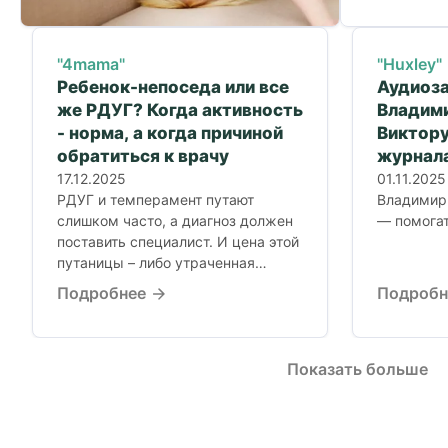
"4mama"
"Huxley"
Ребенок-непоседа или все
Аудиоза
же РДУГ? Когда активность
Владим
- норма, а когда причиной
Виктору
обратиться к врачу
журнала
17.12.2025
01.11.2025
РДУГ и темперамент путают
Владимир 
слишком часто, а диагноз должен
— помога
поставить специалист. И цена этой
путаницы – либо утраченная
помощь ребенку,...
Подробнее
Подроб
Показать больше