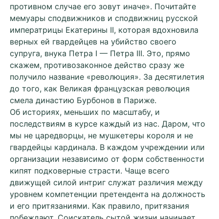
противном случае его зовут иначе». Почитайте
мемуары сподвижников и сподвижниц русской
императрицы Екатерины II, которая вдохновила
верных ей гвардейцев на убийство своего
супруга, внука Петра I — Петра III. Это, прямо
скажем, противозаконное действо сразу же
получило название «революция». За десятилетия
до того, как Великая французская революция
смела династию Бурбонов в Париже.
Об историях, меньших по масштабу, и
последствиям в курсе каждый из нас. Даром, что
мы не царедворцы, не мушкетеры короля и не
гвардейцы кардинала. В каждом учреждении или
организации независимо от форм собственности
кипят подковерные страсти. Чаще всего
движущей силой интриг служат различия между
уровнем компетенции претендента на должность
и его притязаниями. Как правило, притязания
побеждают. Соискатель сытой жизни начинает