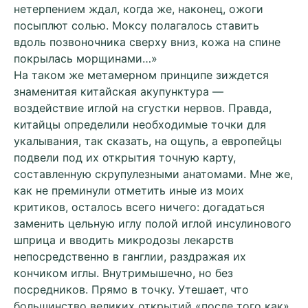
нетерпением ждал, когда же, наконец, ожоги
посыплют солью. Моксу полагалось ставить
вдоль позвоночника сверху вниз, кожа на спине
покрылась морщинами…»
На таком же метамерном принципе зиждется
знаменитая китайская акупунктура —
воздействие иглой на сгустки нервов. Правда,
китайцы определили необходимые точки для
укалывания, так сказать, на ощупь, а европейцы
подвели под их открытия точную карту,
составленную скрупулезными анатомами. Мне же,
как не преминули отметить иные из моих
критиков, осталось всего ничего: догадаться
заменить цельную иглу полой иглой инсулинового
шприца и вводить микродозы лекарств
непосредственно в ганглии, раздражая их
кончиком иглы. Внутримышечно, но без
посредников. Прямо в точку. Утешает, что
большинство великих открытий «после того как»