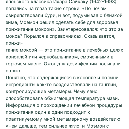
японского классика Ихара Сайкаку (1642–1693)
попались на глаза такие строки: «По ночам
свирепствовали бури, и вот, подумывая о близкой
зиме, Моэмон решил сделать себе для здоровья
прижигание моксой». Заинтересовался: что это за
мокса? Порылся в справочниках. Оказывается,
прижи-
гание моксой — это прижигание в лечебных целях
коноплей или чернобыльником, смоченными в
горючем масле. Ожог для дезинфекции посыпали
солью.
Понятно, что содержащиеся в конопле и полыни
ингредиенты как-то воздействовали на ганглии,
контролирующие метамеры. Чему явно
способствовала обжигающая температура мази.
Информация о прохождении лечебной процедуры
прижигания один в один подходит к
практикуемому мной метамерному воздействию:
«Чем дальше, тем сильнее жгло, и Моэмон с