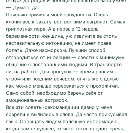
отпуск до родов и вообще не являться на службу?
— Думаю, да…
Поясняю причины моей занудности. Осень
клонилась к закату, вот-вот зима нагрянет. Самая
гриппозная пора. А в первые 12 недель
беременности женщина, уж извините за столь
наставительную интонацию, не имеет права
болеть. Даже насморком. Лучший способ
отгородиться от инфекций — свести к минимуму
общение с посторонними людьми. В транспорте
ли, на работе. Для прогулок — время ранним
утром или поздним вечером, опять же с целью
как можно меньше пересекаться с прохожими.
Само собой, необходимо беречь себя от
эмоциональных встрясок.
Все эти советы-рекомендации давно у меня
созрели и вылились в слова. Да часто прикусывал
язык. Сообщать людям полезную информацию,
когда самое худшее, от чего хотел предостеречь,