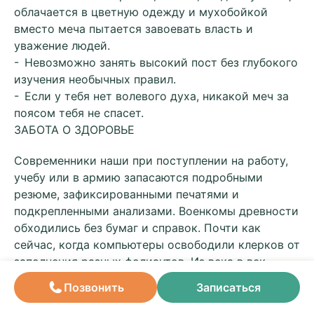
облачается в цветную одежду и мухобойкой
вместо меча пытается завоевать власть и
уважение людей.
- Невозможно занять высокий пост без глубокого
изучения необычных правил.
- Если у тебя нет волевого духа, никакой меч за
поясом тебя не спасет.
ЗАБОТА О ЗДОРОВЬЕ
Современники наши при поступлении на работу,
учебу или в армию запасаются подробными
резюме, зафиксированными печатями и
подкрепленными анализами. Военкомы древности
обходились без бумаг и справок. Почти как
сейчас, когда компьютеры освободили клерков от
заполнения разных фолиантов. Из века в век
вершители судеб принимали пополнение, что
Позвонить
Записаться
называется, на глаз. Опираясь на небольшой по
количеству, но весьма красноречивый набор