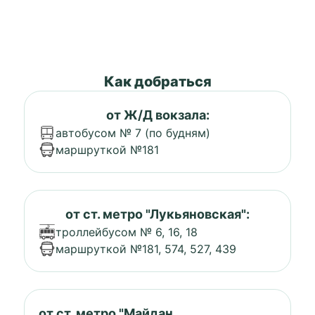
Как добраться
от Ж/Д вокзала:
автобусом № 7 (по будням)
маршруткой №181
от ст. метро "Лукьяновская":
троллейбусом № 6, 16, 18
маршруткой №181, 574, 527, 439
от ст. метро "Майдан