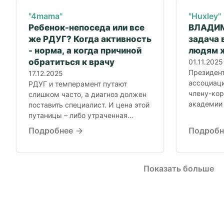
"4mama"
"Huxley"
Ребенок-непоседа или все
ВЛАДИМ
же РДУГ? Когда активность
задача 
- норма, а когда причиной
людям 
обратиться к врачу
01.11.2025
Президен
17.12.2025
ассоциаци
РДУГ и темперамент путают
члену-ко
слишком часто, а диагноз должен
академии 
поставить специалист. И цена этой
Виктору 
путаницы – либо утраченная
посчастли
помощь ребенку,...
Подробнее
Подроб
выдающим
Владимиро
Показать больше