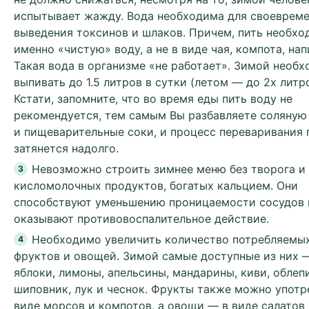
испытывает жажду. Вода необходима для своеврем
выведения токсинов и шлаков. Причем, пить необх
именно «чистую» воду, а не в виде чая, компота, нап
Такая вода в организме «не работает». Зимой необ
выпивать до 1.5 литров в сутки (летом — до 2х литро
Кстати, запомните, что во время еды пить воду не
рекомендуется, тем самым Вы разбавляете соляную
и пищеварительные соки, и процесс переваривания
затянется надолго.
Невозможно строить зимнее меню без творога и
кисломолочных продуктов, богатых кальцием. Они
способствуют уменьшению проницаемости сосудов 
оказывают противовоспалительное действие.
Необходимо увеличить количество потребляемы
фруктов и овощей. Зимой самые доступные из них 
яблоки, лимоны, апельсины, мандарины, киви, облеп
шиповник, лук и чеснок. Фрукты также можно употр
виде морсов и компотов, а овощи — в виде салатов 