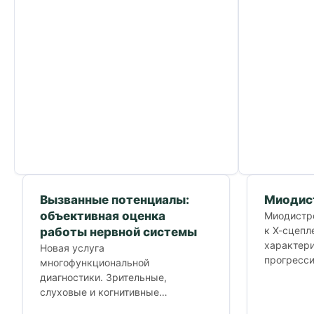
Вызванные потенциалы:
Миодис
объективная оценка
Миодистр
к Х-сцепл
работы нервной системы
характер
Новая услуга
прогресс
многофункциональной
дистрофии
диагностики. Зрительные,
мутация в
слуховые и когнитивные
находится.
вызванные потенциалы.