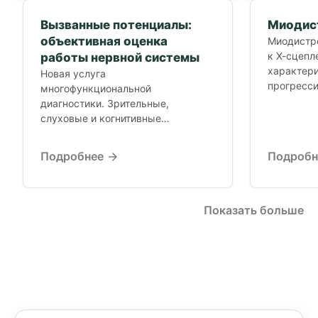
Вызванные потенциалы:
Миодис
объективная оценка
Миодистр
к Х-сцепл
работы нервной системы
характер
Новая услуга
прогресс
многофункциональной
дистрофии
диагностики. Зрительные,
мутация в
слуховые и когнитивные
находится.
вызванные потенциалы.
Функциональная диагностика
Подробнее
Подроб
нервной системы, когда
стандартные исследования не
дают ответа.
Показать больше