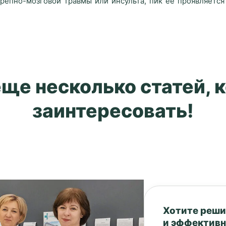
епно-мозговой травмы или инсульта, пик ее проявляется 
еще несколько статей, 
заинтересовать!
Хотите реши
и эффектив