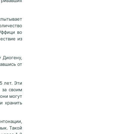
тривавших
спытывает
количество
Уффици во
ествие из
 Диогену,
авшись от
5 лет. Эти
 за своим
 они могут
и хранить
нтонации,
зык. Такой