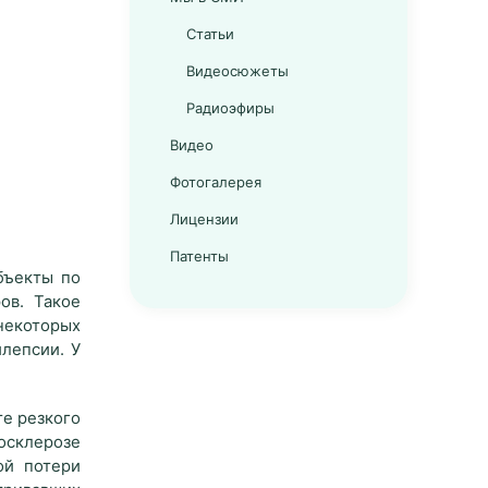
Статьи
Видеосюжеты
Радиоэфиры
Видео
Фотогалерея
Лицензии
Патенты
бъекты по
ов. Такое
некоторых
лепсии. У
те резкого
осклерозе
ой потери