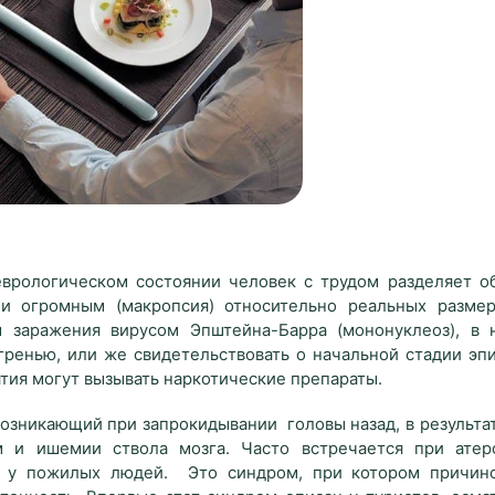
врологическом состоянии человек с трудом разделяет о
ли огромным (макропсия) относительно реальных размер
 заражения вирусом Эпштейна-Барра (мононуклеоз), в 
ренью, или же свидетельствовать о начальной стадии эпи
тия могут вызывать наркотические препараты.
возникающий при запрокидывании головы назад, в результа
 и ишемии ствола мозга. Часто встречается при атер
е у пожилых людей. Это синдром, при котором причин