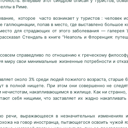
точность. Впервые этот синдром описан у туристов, осма
еллы в Риме.
евание, которое часто возникает у туристов : человек и
е галлюцинации, попав в место, где выставлено большое 
 место для страдающих от этого заболевания — галерея 
ассказал Стендаль в книге “Неаполь и Флоренция: путеш
 совсем справедливо по отношению к греческому философу
уя миру свои минимальные жизненные потребности и отказ
авляет около 3% среди людей пожилого возраста, старше 6
ут в полной нищете. При этом они совершенно не следят
и нечистотам, накапливающимся в жилище. Как ни странно,
тают себя нищими, что заставляет их жадно накапливать 
во речи, выражающееся в незначительных изменениях и
похожа на говор иностранца, пытающегося освоить чужой я