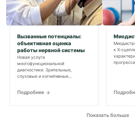
Вызванные потенциалы:
Миодис
объективная оценка
Миодистр
к Х-сцепл
работы нервной системы
характер
Новая услуга
прогресс
многофункциональной
дистрофии
диагностики. Зрительные,
мутация в
слуховые и когнитивные
находится.
вызванные потенциалы.
Функциональная диагностика
Подробнее
Подроб
нервной системы, когда
стандартные исследования не
дают ответа.
Показать больше