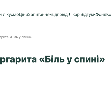
и лікуємо
Ціни
Запитання-відповіді
Лікарі
Відгуки
Фонд
К
рита «Біль у спині»
гарита «Біль у спині»