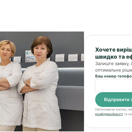
Хочете вирі
швидко та е
Залиште заявку,
оптимальне ріше
Ваш номер телефо
Натискаючи кнопку, в
конфіденційності
та на