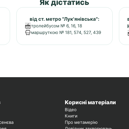
Як дістатись
від ст. метро "Лук'янівська":
тролейбусом № 6, 16, 18
маршруткою № 181, 574, 527, 439
с
Корисні матеріали
Відео
Книги
сенєва
Про метамерію
рея
Довідник захворювань