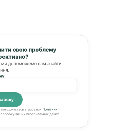
шити свою проблему
фективно?
 і ми допоможемо вам знайти
ння.
ну
и погоджуєтесь з умовами
Політики
 обробку ваших персональних даних