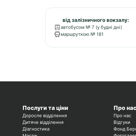
від залізничного вокзалу:
автобусом № 7 (у будні дні)
маршруткою № 181
Послуги та ціни
Про на
Доросле відділення
Про нас
Дитяче відділення
Відгуки
Діагностика
Фонд Бер
Масаж
Фотогале