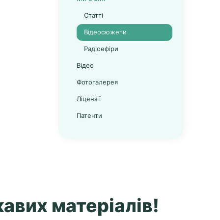
Статті
Відеосюжети
Радіоефіри
Відео
Фотогалерея
Ліцензії
Патенти
авих матеріалів!