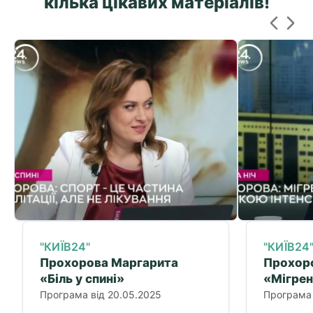
кілька цікавих матеріалів!
"КИЇВ24"
"КИЇВ24
Прохорова Маргарита
Прохор
«Біль у спині»
«Мігре
Програма від 20.05.2025
Програма 