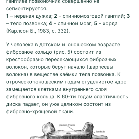
ганглиев позвоночник совершенно не
сегментируется.
1
– нервная дужка;
2
– спинномозговой ганглий;
3
– тело позвонка;
4
– спинной мозг;
5
– хорда
(Карлсон Б., 1983, с. 332).
У человека в детском и юношеском возрасте
фиброзное кольцо (рис. 5) состоит из
крестообразно пересекающихся фиброзных
волокон, которые берут начало (шарпеевы
волокна) в веществе каёмки тела позвонка. К
отроческо-юношеским годам студенистое ядро
замещается клетками внутреннего слоя
фиброзного кольца. К 60-ти годам эластичность
диска падает, он уже целиком состоит из
фиброзно-хрящевой ткани.