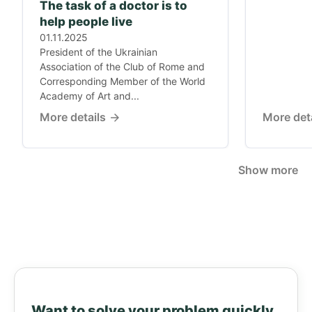
The task of a doctor is to
help people live
01.11.2025
President of the Ukrainian
Association of the Club of Rome and
Corresponding Member of the World
Academy of Art and...
More details
More det
Show more
Want to solve your problem quickly