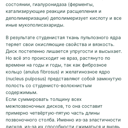
состоянии, гиалуронидаза (ферменты,
катализирующие реакции расщепления и
деполимеризации) деполимеризует кислоту и все
иные мукополисахариды.
В результате студенистая ткань пульпозного ядра
теряет свои окисляющие свойства и вязкость.
Диск постепенно лишается упругости и высыхает.
Но всё это происходит не враз, растянуто по
времени на годы и годы, так как фиброзное
кольцо (anulus fibrosus) и желатинозное ядро
(nucleus pulposus) представляют собой замкнутую
полость со студенисто-волокнистым
содержимым.
Если суммировать толщину всех
межпозвоночных дисков, то она составит
примерно четвёртую-пятую часть длины
позвоночного столба. Именно из-за эластичности
дисков, из-за их способности сжиматься и вновь