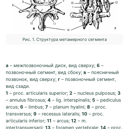
Рис. 1. Структура метамерного сегмента
а
– межпозвоночный диск, вид сверху;
б
–
позвоночный сегмент, вид сбоку;
в
– поясничный
позвонок, вид сверху;
г
– позвоночный сегмент,
вид сзади.
1
– proc. articularis superior;
2
– nucleus pulposus;
3
– annulus fibrosus;
4
– lig. interspinalis;
5
– pediculus
arcus;
6
– limbus;
7
– planum hyalini;
8
– proc.
transversus;
9
– recessus lateralis;
10
– proc.
articularis inferior;
11
– arcus;
12
– m.
intertransversarii;
13
– foramen vertebrale;
14
– proc.