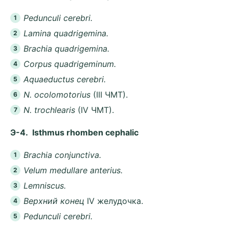
Pedunculi cerebri.
Lamina quadrigemina.
Brachia quadrigemina.
Corpus quadrigeminum.
Aquaeductus cerebri.
N. ocolomotorius
(III ЧMT).
N. trochlearis
(IV ЧMT).
Э-4. Isthmus rhomben cephalic
Brachia conjunctiva.
Velum medullare anterius.
Lemniscus.
Bepxний конец
IV желудочка.
Pedunculi cerebri.