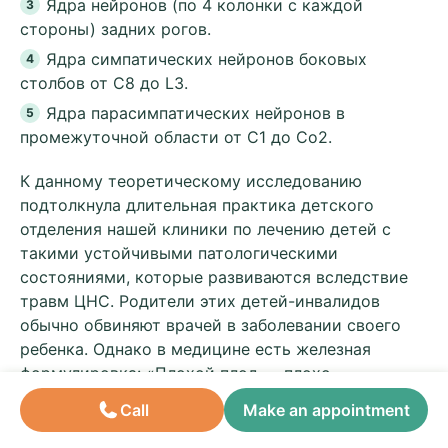
Ядра нейронов (по 4 колонки с каждой
стороны) задних рогов.
Ядра симпатических нейронов боковых
столбов от С8 до LЗ.
Ядра парасимпатических нейронов в
промежуточной области от С1 до Со2.
К данному теоретическому исследованию
подтолкнула длительная практика детского
отделения нашей клиники по лечению детей с
такими устойчивыми патологическими
состояниями, которые развиваются вследствие
травм ЦНС. Родители этих детей-инвалидов
обычно обвиняют врачей в заболевании своего
ребенка. Однако в медицине есть железная
формулировка: «Плохой плод — плохо
рождается». То есть причина не в родах, причина
Call
Make an appointment
в семье, в частности в тератогенном календаре, в
особенности развития мозга в первые недели