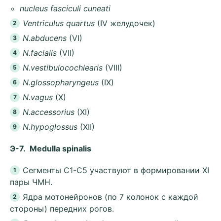
nucleus fasciculi cuneati
Ventriculus quartus
(IV желудочек)
N.abducens
(VI)
N.facialis
(VII)
N.vestibulocochlearis
(VIII)
N.glossopharyngeus
(IX)
N.vagus
(X)
N.accessorius
(XI)
N.hypoglossus
(XII)
Э-7. Medulla spinalis
Сегменты С1-С5 участвуют в формировании XI
пары ЧМН.
Ядра мотонейронов (по 7 колонок с каждой
стороны) передних рогов.