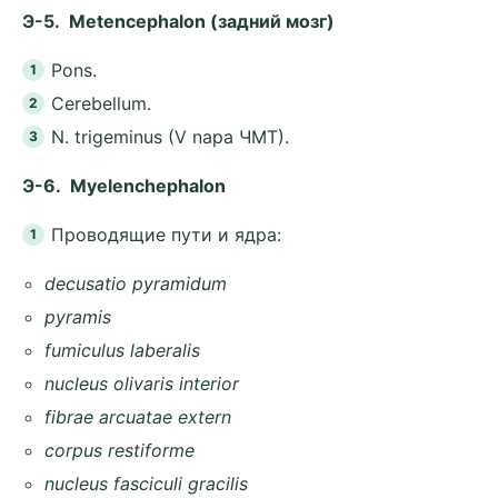
Э-5. Metencephalon (зaдний мозг)
Pons.
Cerebellum.
N. trigeminus (V napa ЧMT).
Э-6. Myelenchephalon
Проводящие пути и ядра:
decusatio pyramidum
pyramis
fumiculus laberalis
nucleus olivaris interior
fibrae arcuatae extern
corpus restiforme
nucleus fasciculi gracilis