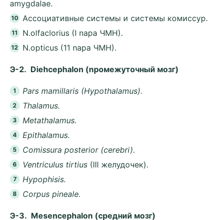
amygdalae.
Ассоциативные системы и системы комиссур.
N.olfaclorius (I napa ЧMH).
N.opticus (11 napa ЧMH).
Э-2. Diehcephalon (npoмежуточный мозг)
Pars mamillaris (Hypothalamus).
Thalamus.
Metathalamus.
Epithalamus.
Comissura posterior (cerebri).
Ventriculus tirtius
(III желудочек).
Hypophisis.
Corpus pineale.
Э-3. Mesencephalon (cpeдний мозг)