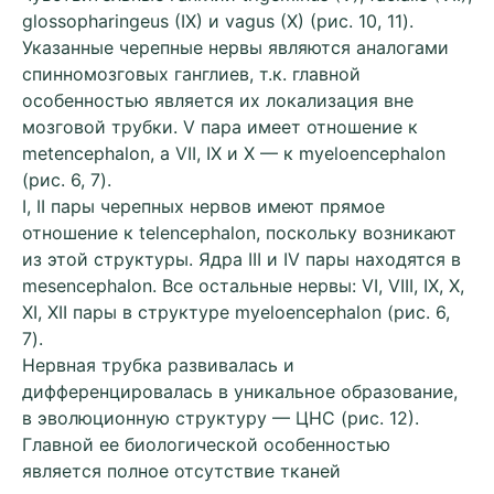
glossopharingeus (IX) и vagus (X) (рис. 10, 11).
Указанные черепные нервы являются аналогами
спинномозговых ганглиев, т.к. главной
особенностью является их локализация вне
мозговой трубки. V пара имеет отношение к
metencephalon, а VII, IX и X — к myeloencephalon
(рис. 6, 7).
I, II пары черепных нервов имеют прямое
отношение к telencephalon, поскольку возникают
из этой структуры. Ядра III и IV пары находятся в
mesencephalon. Все остальные нервы: VI, VIII, IX, X,
XI, XII пары в структуре myeloencephalon (рис. 6,
7).
Нервная трубка развивалась и
дифференцировалась в уникальное образование,
в эволюционную структуру — ЦНС (рис. 12).
Главной ее биологической особенностью
является полное отсутствие тканей