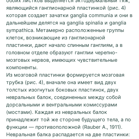
обоих листков выделяется эктодермальный тяж,
являющийся ганглионарной пластинкой (рис. 4)
которая создает зачатки ganglia communia и они в
дальнейшем делятся на ganglia spinalia и ganglia
sympathica. Метамерно расположенные группы
клеток, возникающие из ганглионарной
пластинки, дают начало спинным ганглиям, а в
головном отделе образуют ганглии черепно-
мозговых нервов, имеющих чувствительные
компоненты.
Из мозговой пластинки формируется мозговая
трубка (рис. 4), вначале она имеет вид двух
толстых изогнутых боковых пластинок, двух
невральных балок, соединенных между собой
дорcальными и вентральными комиссурами
(мостами). Каждая из невральных балок
принадлежит той же стороне будущего тела, а по
функции — противоположной (Rаubеr А., 1911).
Невральная балка распадается на две пластинки: