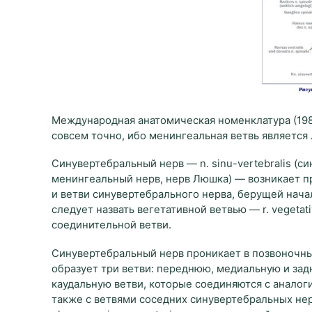
Международная анатомическая номенклатура (1980
совсем точно, ибо менингеальная ветвь является 
Синувертебральный нерв — n. sinu-vertebralis (сино
менингеальный нерв, нерв Люшка) — возникает пр
и ветви синувертебрального нерва, берущей начало
следует назвать вегетативной ветвью — r. vegetat
соединительной ветви.
Синувертебральный нерв проникает в позвоночны
образует три ветви: переднюю, медиальную и за
каудальную ветви, которые соединяются с аналог
также с ветвями соседних синувертебральных не