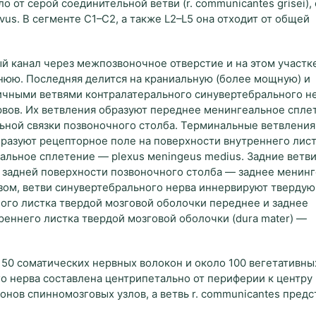
 от серой соединительной ветви (r. communicantes grisei),
ivus. В сегменте C1–C2, а также L2–L5 она отходит от общей
й канал через межпозвоночное отверстие и на этом участк
днюю. Последняя делится на краниальную (более мощную) и
ичными ветвями контралатерального синувертебрального не
рвов. Их ветвления образуют переднее менингеальное спл
ольной связки позвоночного столба. Терминальные ветвления
разуют рецепторное поле на поверхности внутреннего лис
альное сплетение — plexus мeningeus medius. Задние ветв
 задней поверхности позвоночного столба — заднее менин
разом, ветви синувертебрального нерва иннервируют тверду
ого листка твердой мозговой оболочки переднее и заднее
реннего листка твердой мозговой оболочки (dura mater) —
 50 соматических нервных волокон и около 100 вегетативны
го нерва составлена центрипетально от периферии к центру
ов спинномозговых узлов, а ветвь r. сommunicantes предс