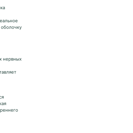
тка
и
геальное
ю оболочку
х нервных
тавляет
ся
кая
треннего