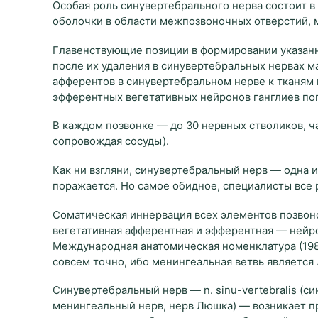
Особая роль синувертебрального нерва состоит в
оболочки в области межпозвоночных отверстий, 
Главенствующие позиции в формировании указанн
после их удаления в синувертебральных нервах 
афферентов в синувертебральном нерве к тканям
эфферентных вегетативных нейронов ганглиев пог
В каждом позвонке — до 30 нервных стволиков, ч
сопровождая сосуды).
Как ни взгляни, синувертебральный нерв — одна 
поражается. Но самое обидное, специалисты все
Соматическая иннервация всех элементов позвон
вегетативная афферентная и эфферентная — нейр
Международная анатомическая номенклатура (1980
совсем точно, ибо менингеальная ветвь является 
Синувертебральный нерв — n. sinu-vertebralis (сино
менингеальный нерв, нерв Люшка) — возникает пр