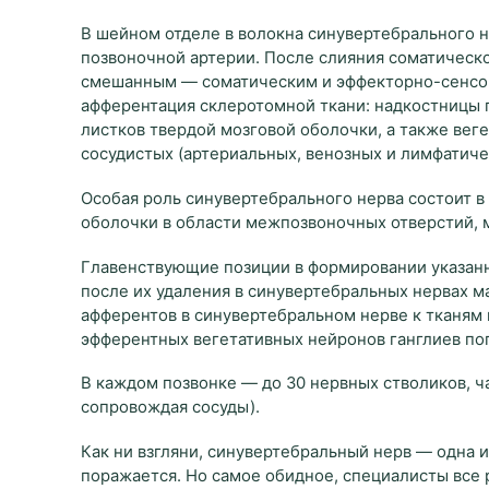
В шейном отделе в волокна синувертебрального 
позвоночной артерии. После слияния соматическо
смешанным — соматическим и эффекторно-сенсо
афферентация склеротомной ткани: надкостницы п
листков твердой мозговой оболочки, а также вег
сосудистых (артериальных, венозных и лимфатиче
Особая роль синувертебрального нерва состоит в
оболочки в области межпозвоночных отверстий, 
Главенствующие позиции в формировании указанн
после их удаления в синувертебральных нервах 
афферентов в синувертебральном нерве к тканям
эфферентных вегетативных нейронов ганглиев пог
В каждом позвонке — до 30 нервных стволиков, ч
сопровождая сосуды).
Как ни взгляни, синувертебральный нерв — одна 
поражается. Но самое обидное, специалисты все