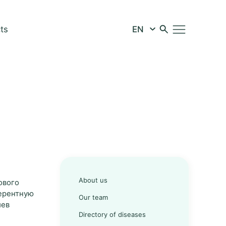
ts
About us
ового
ферентную
Our team
иев
Directory of diseases