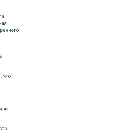
ся
кая
треннего
ой
, что
 или
сто