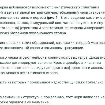
нерва добавляются волокна от симпатического сплетения
й и вегетативной ветвей синувертебральный нерв становит
рно-вегетативным нервом (
рис. 1
). В его ведении соматичес
озвонка, связок, эпидуральной клетчатки, наружного и вну
етативно-эфферентная и вегетативно-сенсорная иннервация
ских) бассейнов позвоночного столба.
 иннервации таких образований, как листки твердой мозгов
межпозвоночный канал и пахионовы грануляции.
ого нерва играют нейроны спинномозговых узлов. Доказано
массово дегенерируют волокна. Кроме цереброспинальных
 позвоночного канала идут дендриты афферентных и аксоны
раничного вегетативного ствола.
асть из которых пронизывают надкостницу (самостоятельно
из важнейших структур. К сожалению, этот нерв наиболее ча
 реже уделяют ему внимание.