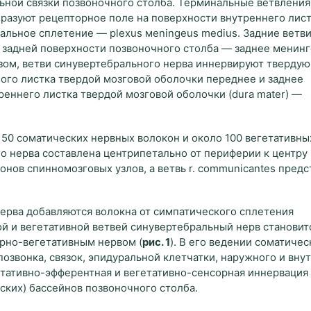
ольной связки позвоночного столба. Терминальные ветвления
разуют рецепторное поле на поверхности внутреннего лис
альное сплетение — plexus мeningeus medius. Задние ветв
 задней поверхности позвоночного столба — заднее менин
разом, ветви синувертебрального нерва иннервируют тверду
ого листка твердой мозговой оболочки переднее и заднее
реннего листка твердой мозговой оболочки (dura mater) —
 50 соматических нервных волокон и около 100 вегетативны
го нерва составлена центрипетально от периферии к центру
ов спинномозговых узлов, а ветвь r. сommunicantes предс
нерва добавляются волокна от симпатического сплетения
й и вегетативной ветвей синувертебральный нерв становит
рно-вегетативным нервом (
рис. 1
). В его ведении соматичес
озвонка, связок, эпидуральной клетчатки, наружного и вну
етативно-эфферентная и вегетативно-сенсорная иннервация
ских) бассейнов позвоночного столба.