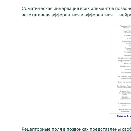
Соматическая иннервация всех элементов позвон
вегетативная афферентная и эфферентная — нейр
Рецепторные поля в позвонках представлены св