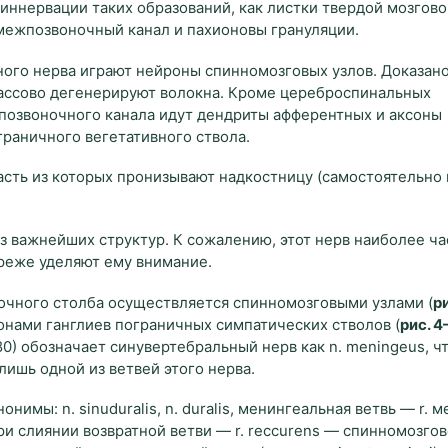
 иннервации таких образований, как листки твердой мозгов
межпозвоночный канал и пахионовы грануляции.
ого нерва играют нейроны спинномозговых узлов. Доказано
массово дегенерируют волокна. Кроме цереброспинальных
 позвоночного канала идут дендриты афферентных и аксоны
раничного вегетативного ствола.
асть из которых пронизывают надкостницу (самостоятельно
из важнейших структур. К сожалению, этот нерв наиболее ча
 реже уделяют ему внимание.
очного столба осуществляется спинномозговыми узлами (
ри
онами ганглиев пограничных симпатических стволов (
рис. 4
) обозначает синувертебральный нерв как n. meningeus, чт
лишь одной из ветвей этого нерва.
нимы: n. sinuduralis, n. duralis, менингеальная ветвь — r. м
и слиянии возвратной ветви — r. reccurens — спинномозгов