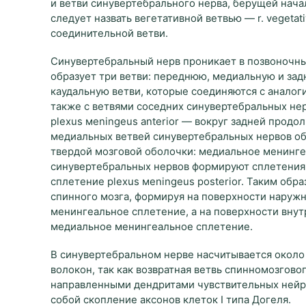
и ветви синувертебрального нерва, берущей начало
следует назвать вегетативной ветвью — r. vegetat
соединительной ветви.
Синувертебральный нерв проникает в позвоночны
образует три ветви: переднюю, медиальную и за
каудальную ветви, которые соединяются с аналог
также с ветвями соседних синувертебральных не
plexus мeningeus anterior — вокруг задней прод
медиальных ветвей синувертебральных нервов об
твердой мозговой оболочки: медиальное менинге
синувертебральных нервов формируют сплетения
сплетение plexus мeningeus posterior. Таким об
спинного мозга, формируя на поверхности наружн
менингеальное сплетение, а на поверхности внут
медиальное менингеальное сплетение.
В синувертебральном нерве насчитывается около
волокон, так как возвратная ветвь спинномозгово
направленными дендритами чувствительных нейрон
собой скопление аксонов клеток I типа Догеля.