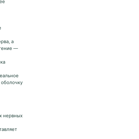
 ее
е
рва, а
етение —
тка
и
геальное
ю оболочку
х нервных
тавляет