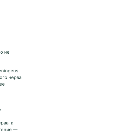
о не
eningeus,
ого нерва
 ее
е
рва, а
етение —