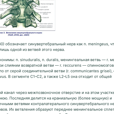
) обозначает синувертебральный нерв как n. meningeus, чт
лишь одной из ветвей этого нерва.
нимы: n. sinuduralis, n. duralis, менингеальная ветвь — r. м
и слиянии возвратной ветви — r. reccurens — спинномозгов
 от серой соединительной ветви (r. communicantes grisei),
ivus. В сегменте C1–C2, а также L2–L5 она отходит от общей
й канал через межпозвоночное отверстие и на этом участк
днюю. Последняя делится на краниальную (более мощную) и
ичными ветвями контралатерального синувертебрального не
рвов. Их ветвления образуют переднее менингеальное спл