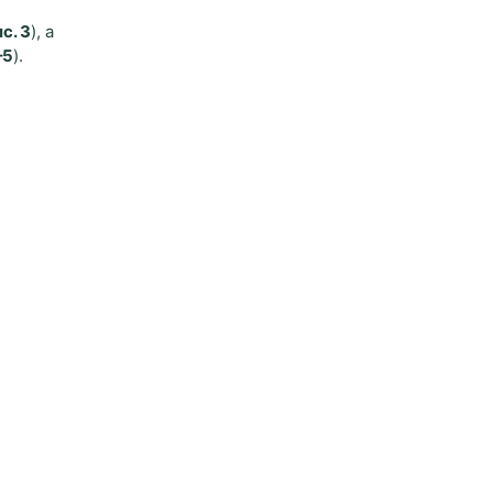
с. 3
), а
–5
).