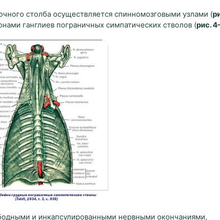
очного столба осуществляется спинномозговыми узлами (
ри
онами ганглиев пограничных симпатических стволов (
рис. 4
ободными и инкапсулированными нервными окончаниями,