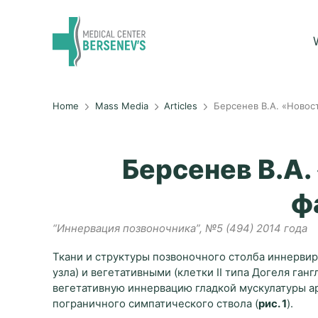
Home
Mass Media
Articles
Берсенев В.А. «Ново
Берсенев В.А.
ф
“Иннервация позвоночника”, №5 (494) 2014 года
Ткани и структуры позвоночного столба иннерв
узла) и вегетативными (клетки II типа Догеля га
вегетативную иннервацию гладкой мускулатуры ар
пограничного симпатического ствола (
рис. 1
).