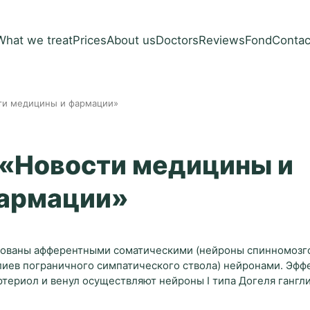
What we treat
Prices
About us
Doctors
Reviews
Fond
Contac
сти медицины и фармации»
 «Новости медицины и
армации»
ированы афферентными соматическими (нейроны спинномозг
нглиев пограничного симпатического ствола) нейронами. Эф
териол и венул осуществляют нейроны I типа Догеля гангл