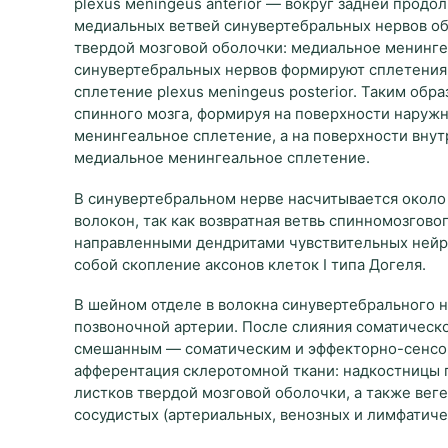
plexus мeningeus anterior — вокруг задней прод
медиальных ветвей синувертебральных нервов об
твердой мозговой оболочки: медиальное менинге
синувертебральных нервов формируют сплетения
сплетение plexus мeningeus posterior. Таким об
спинного мозга, формируя на поверхности наружн
менингеальное сплетение, а на поверхности внут
медиальное менингеальное сплетение.
В синувертебральном нерве насчитывается около
волокон, так как возвратная ветвь спинномозгово
направленными дендритами чувствительных нейрон
собой скопление аксонов клеток I типа Догеля.
В шейном отделе в волокна синувертебрального 
позвоночной артерии. После слияния соматическо
смешанным — соматическим и эффекторно-сенсо
афферентация склеротомной ткани: надкостницы п
листков твердой мозговой оболочки, а также вег
сосудистых (артериальных, венозных и лимфатиче