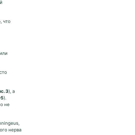
ой
, что
 или
сто
с. 3
), а
–5
).
о не
eningeus,
ого нерва