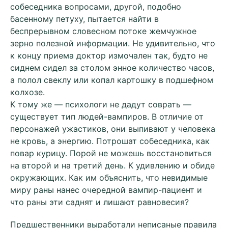
собеседника вопросами, другой, подобно
басенному петуху, пытается найти в
беспрерывном словесном потоке жемчужное
зерно полезной информации. Не удивительно, что
к концу приема доктор измочален так, будто не
сиднем сидел за столом энное количество часов,
а полол свеклу или копал картошку в подшефном
колхозе.
К тому же — психологи не дадут соврать —
существует тип людей-вампиров. В отличие от
персонажей ужастиков, они выпивают у человека
не кровь, а энергию. Потрошат собеседника, как
повар курицу. Порой не можешь восстановиться
на второй и на третий день. К удивлению и обиде
окружающих. Как им объяснить, что невидимые
миру раны нанес очередной вампир-пациент и
что раны эти саднят и лишают равновесия?
Предшественники выработали неписаные правила