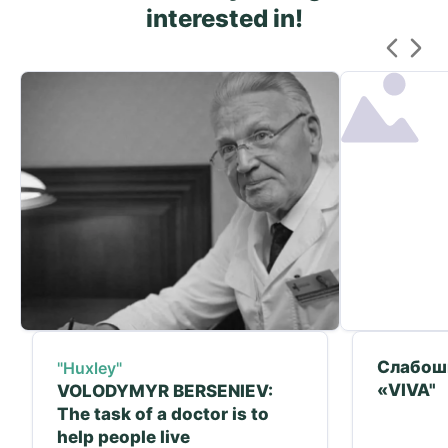
interested in!
Слабош
"Huxley"
«VIVA"
VOLODYMYR BERSENIEV:
The task of a doctor is to
help people live