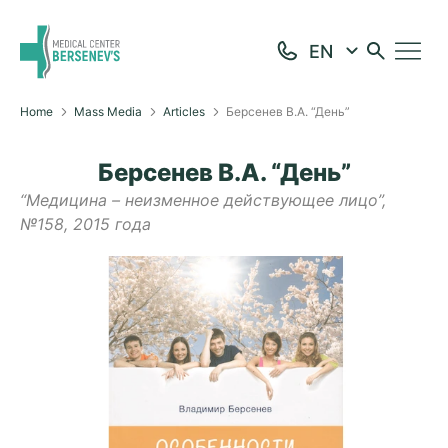
Home
Mass Media
Articles
Берсенев В.А. “День”
Берсенев В.А. “День”
“Медицина – неизменное действующее лицо”,
№158, 2015 года