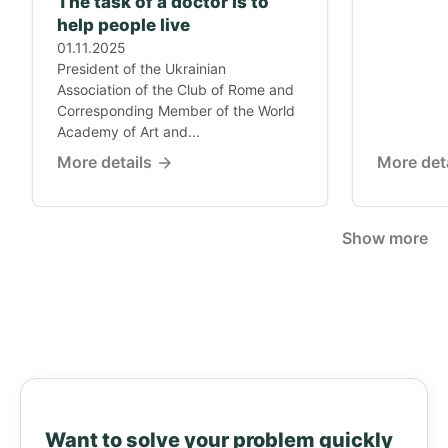
The task of a doctor is to
help people live
01.11.2025
President of the Ukrainian
Association of the Club of Rome and
Corresponding Member of the World
Academy of Art and...
More details
More det
Show more
Want to solve your problem quickly