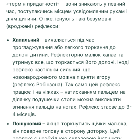
«термін придатності» – вони зникають у певний
час, поступаючись місцем усвідомленим рухам і
діям дитини. Отже, існують такі безумовні
(вроджені) рефлекси:
Хапальний
– виявляється під час
прогладжування або легкого торкання до
долоні дитини. Рефлекторно малюк хапає та
утримує все, що торкається його долоні. Іноді
рефлекс настільки сильний, що
новонародженого можна підняти вгору
(рефлекс Робінзона). Так само цей рефлекс
працює і на ніжках – натисканням пальцем на
ділянку подушечки стопи можна викликати
згинання пальців на ногах. Рефлекс згасає до 3-
4 місяців.
Пошуковий
– якщо торкнутись щічки малюка,
він поверне голову в сторону доторку. Цей
рефлекс є необхідною складовою інстинкту