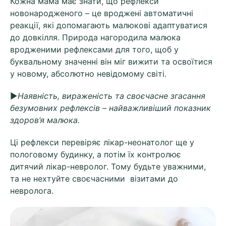
Кожна мама має знати, що рефлекси
новонародженого – це вроджені автоматичні
реакції, які допомагають малюкові адаптуватися
до довкілля. Природа нагородила малюка
вродженими рефлексами для того, щоб у
буквальному значенні він міг вижити та освоїтися
у новому, абсолютно невідомому світі.
►
Наявність, вираженість та своєчасне згасання
безумовних рефлексів – найважливіший показник
здоров’я малюка.
Ці рефлекси перевіряє лікар-неонатолог ще у
пологовому будинку, а потім їх контролює
дитячий лікар-невролог. Тому будьте уважними,
та не нехтуйте своєчасними візитами до
невролога.