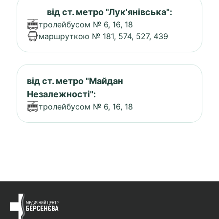
від ст. метро "Лук'янівська":
тролейбусом № 6, 16, 18
маршруткою № 181, 574, 527, 439
від ст. метро "Майдан
Незалежності":
тролейбусом № 6, 16, 18