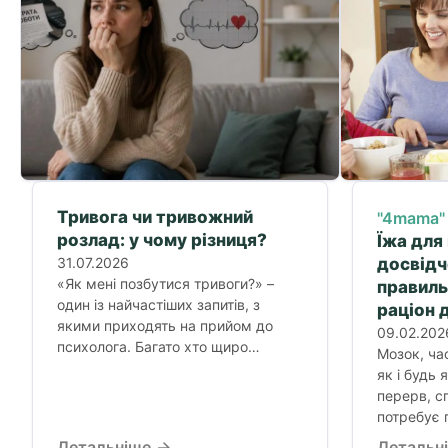
Тривога чи тривожний
"4mama"
розлад: у чому різниця?
Їжа для
31.07.2026
досвідч
«Як мені позбутися тривоги?» –
правил
один із найчастіших запитів, з
раціон 
якими приходять на прийом до
09.02.202
психолога. Багато хто щиро
Мозок, ча
вірить:...
як і будь 
перерв, сп
потребує 
Детальніше
Детальн