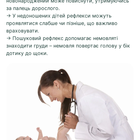
новонароджений може повиснути, утримуючись
за палець дорослого.
→ У недоношених дітей рефлекси можуть
проявлятися слабше чи пізніше, що важливо
враховувати.
→ Пошуковий рефлекс допомагає немовляті
знаходити груди – немовля повертає голову у бік
дотику до щоки.