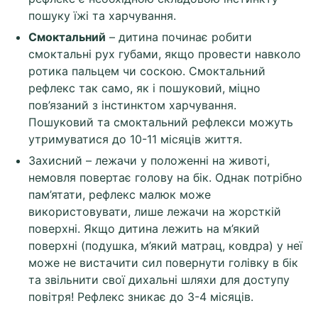
пошуку їжі та харчування.
Смоктальний
– дитина починає робити
смоктальні рух губами, якщо провести навколо
ротика пальцем чи соскою. Смоктальний
рефлекс так само, як і пошуковий, міцно
пов’язаний з інстинктом харчування.
Пошуковий та смоктальний рефлекси можуть
утримуватися до 10-11 місяців життя.
Захисний – лежачи у положенні на животі,
немовля повертає голову на бік. Однак потрібно
пам’ятати, рефлекс малюк може
використовувати, лише лежачи на жорсткій
поверхні. Якщо дитина лежить на м’який
поверхні (подушка, м’який матрац, ковдра) у неї
може не вистачити сил повернути голівку в бік
та звільнити свої дихальні шляхи для доступу
повітря! Рефлекс зникає до 3-4 місяців.