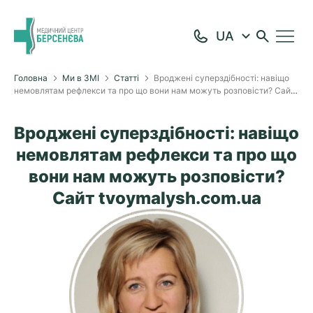
Головна
Ми в ЗМІ
Статті
Вроджені суперздібності: навіщо
немовлятам рефлекси та про що вони нам можуть розповісти? Сайт
tvoymalysh.com.ua
Вроджені суперздібності: навіщо
немовлятам рефлекси та про що
вони нам можуть розповісти?
Сайт tvoymalysh.com.ua