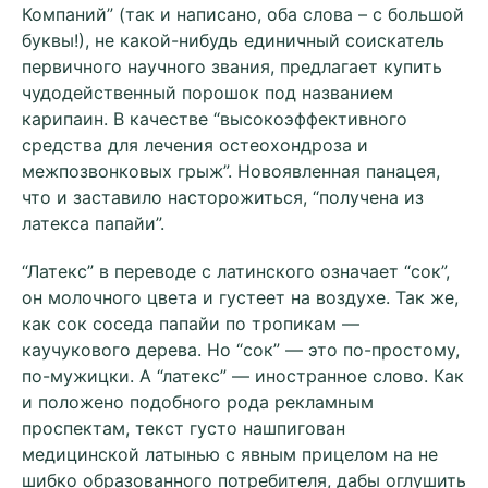
Компаний” (так и написано, оба слова – с большой
буквы!), не какой-нибудь единичный соискатель
первичного научного звания, предлагает купить
чудодейственный порошок под названием
карипаин. В качестве “высокоэффективного
средства для лечения остеохондроза и
межпозвонковых грыж”. Новоявленная панацея,
что и заставило насторожиться, “получена из
латекса папайи”.
“Латекс” в переводе с латинского означает “сок”,
он молочного цвета и густеет на воздухе. Так же,
как сок соседа папайи по тропикам —
каучукового дерева. Но “сок” — это по-простому,
по-мужицки. А “латекс” — иностранное слово. Как
и положено подобного рода рекламным
проспектам, текст густо нашпигован
медицинской латынью с явным прицелом на не
шибко образованного потребителя, дабы оглушить