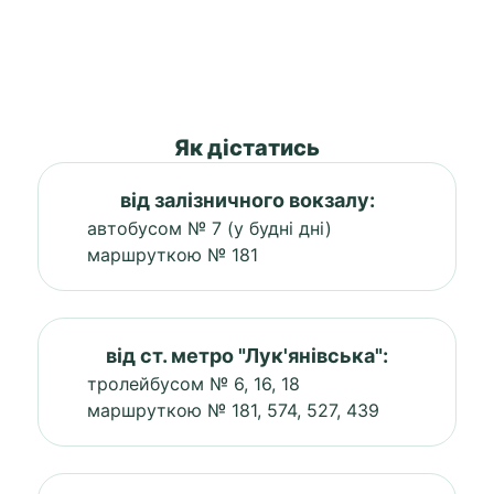
Як дістатись
від залізничного вокзалу:
автобусом № 7 (у будні дні)
маршруткою № 181
від ст. метро "Лук'янівська":
тролейбусом № 6, 16, 18
маршруткою № 181, 574, 527, 439