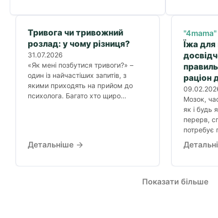
Тривога чи тривожний
"4mama"
розлад: у чому різниця?
Їжа для
31.07.2026
досвідч
«Як мені позбутися тривоги?» –
правил
один із найчастіших запитів, з
раціон 
якими приходять на прийом до
09.02.202
психолога. Багато хто щиро
Мозок, ча
вірить:...
як і будь 
перерв, сп
потребує 
Детальніше
Детальн
Показати більше