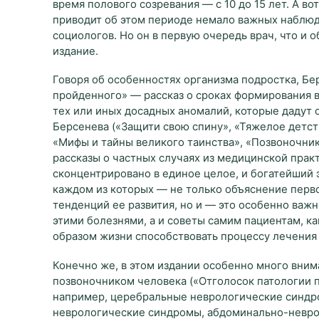
время полового созревания — с 10 до 15 лет. А во
приводит об этом периоде немало важных наблю
социологов. Но он в первую очередь врач, что и
издание.
Говоря об особенностях организма подростка, Бе
пройденного» — рассказ о сроках формирования в
тех или иных досадных аномалий, которые дадут 
Берсенева («Защити свою спину», «Тяжелое детств
«Мифы и тайны великого таинства», «Позвоночник 
рассказы о частных случаях из медицинской прак
сконцентрировано в единое целое, и богатейший 
каждом из которых — не только объяснение пер
тенденций ее развития, но и — это особенно важн
этими болезнями, а и советы самим пациентам, к
образом жизни способствовать процессу лечения
Конечно же, в этом издании особенно много вним
позвоночником человека («Отголосок патологии по
например, церебральные неврологические синдр
неврологические синдромы, абдоминально-невр