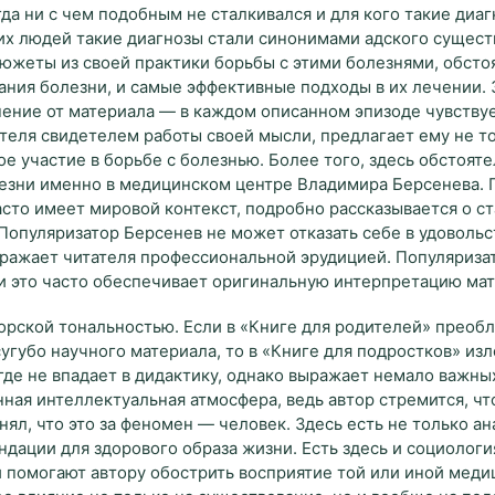
гда ни с чем подобным не сталкивался и для кого такие диа
огих людей такие диагнозы стали синонимами адского сущест
южеты из своей практики борьбы с этими болезнями, обсто
кания болезни, и самые эффективные подходы в их лечении. 
нение от материала — в каждом описанном эпизоде чувству
ателя свидетелем работы своей мысли, предлагает ему не т
ое участие в борьбе с болезнью. Более того, здесь обстоят
лезни именно в медицинском центре Владимира Берсенева. 
сто имеет мировой контекст, подробно рассказывается о ст
Популяризатор Берсенев не может отказать себе в удовольс
оражает читателя профессиональной эрудицией. Популяриза
 и это часто обеспечивает оригинальную интерпретацию мат
орской тональностью. Если в «Книге для родителей» преобл
угубо научного материала, то в «Книге для подростков» из
де не впадает в дидактику, однако выражает немало важны
ая интеллектуальная атмосфера, ведь автор стремится, чт
ял, что это за феномен — человек. Здесь есть не только ан
дации для здорового образа жизни. Есть здесь и социологи
и помогают автору обострить восприятие той или иной мед