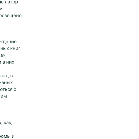
ае автор
и
посвящено
ождение
нных книг
а»,
 в них
лах, в
ивных
оться с
оим
, как,
ромы и