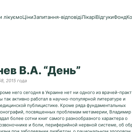
и лікуємо
Ціни
Запитання-відповіді
Лікарі
Відгуки
Фонд
К
ев В.А. “День”
8, 2015 года
роме него сегодня в Украине нет ни одного из врачей-практ
ы так активно работал в научно-популярной литературе и
едицинской публицистике. Кроме ряда фундаментальных
онографий, посвященных проблемам метамерии, Владимир
здал более сотни книг самого разнообразного характера о
озвоночнике и боли, периферийной нервной системе, об об
изни при заболевании диабетом, о рациональном здоровом 