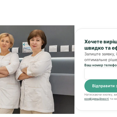
Хочете вирі
швидко та е
Залиште заявку,
оптимальне ріше
Ваш номер телефо
Натискаючи кнопку, в
конфіденційності
та на