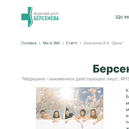
Що м
Головна
Ми в ЗМІ
Статті
Берсенев В.А. “День”
Берсен
“Медицина – неизменное действующее лицо”, №15
К
б
м
м
и
п
ж