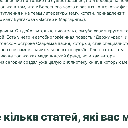
ое влияние не только на существование, но и вообще на по
только в том, что у Берсенева часто в разных контекстах фи
тупления и на темы литературы (ему, кстати, принадлежит
оману Булгакова «Мастер и Маргарита»).
аины. Он действительно писатель с сугубо своим кругом т
. Есть у него и автобиографичная повесть «Держу удар», и
онском острове Сааремаа парня, который, став специалис
ошло все самое значительное в его судьбе. Где он стал тем
ию не только как медицинский бренд, но и как автора
 на сегодня создал уже целую библиотеку книг, в которых
кілька статей, які вас