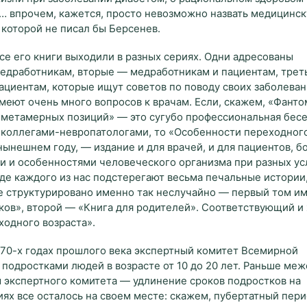
… впрочем, кажется, просто невозможно назвать медицинск
 которой не писал бы Берсенев.
се его книги выходили в разных сериях. Одни адресованы
едработникам, вторые — медработникам и пациентам, трет
ациентам, которые ищут советов по поводу своих заболеван
меют очень много вопросов к врачам. Если, скажем, «Фанто
 метамерных позиций» — это сугубо профессиональная бесе
 коллегами-невропатологами, то «Особенности переходног
нынешнем году, — издание и для врачей, и для пациентов, б
ми и особенностями человеческого организма при разных ус
де каждого из нас подстерегают весьма печальные истории
 структурировано именно так неслучайно — первый том и
ков», второй — «Книга для родителей». Соответствующий и
ходного возраста».
в 70-х годах прошлого века экспертный комитет Всемирной
подростками людей в возрасте от 10 до 20 лет. Раньше меж
ы экспертного комитета — удлинение сроков подростков на
иях все осталось на своем месте: скажем, пубертатный пер