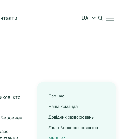
онтакти
Про нас
иков, кто
Наша команда
Довідник захворювань
 Берсенев
Лікар Берсенєв пояснює
разе
Ми в ЗМІ
питании,