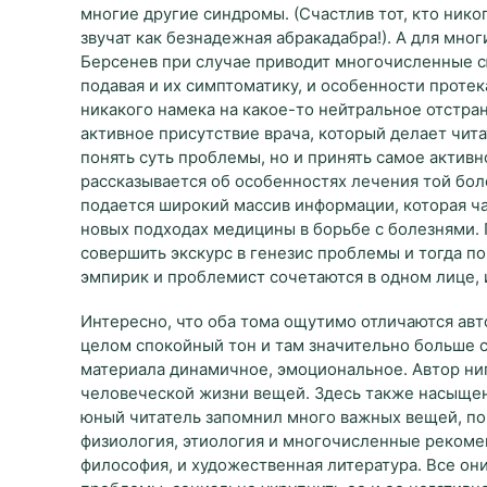
многие другие синдромы. (Счастлив тот, кто нико
звучат как безнадежная абракадабра!). А для мн
Берсенев при случае приводит многочисленные с
подавая и их симптоматику, и особенности проте
никакого намека на какое-то нейтральное отстра
активное присутствие врача, который делает чит
понять суть проблемы, но и принять самое активн
рассказывается об особенностях лечения той бо
подается широкий массив информации, которая ча
новых подходах медицины в борьбе с болезнями. 
совершить экскурс в генезис проблемы и тогда п
эмпирик и проблемист сочетаются в одном лице,
Интересно, что оба тома ощутимо отличаются авт
целом спокойный тон и там значительно больше с
материала динамичное, эмоциональное. Автор ниг
человеческой жизни вещей. Здесь также насыщенн
юный читатель запомнил много важных вещей, пон
физиология, этиология и многочисленные рекомен
философия, и художественная литература. Все он