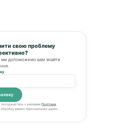
шити свою проблему
фективно?
 і ми допоможемо вам знайти
ння.
ну
и погоджуєтесь з умовами
Політики
 обробку ваших персональних даних