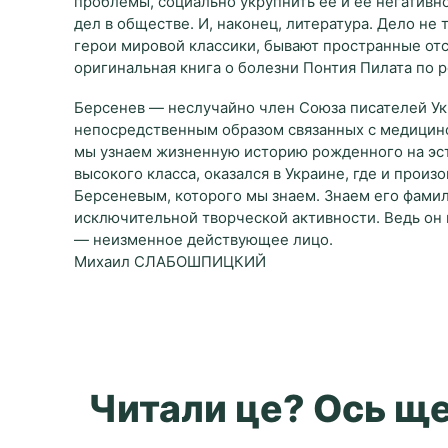
проблемы, социально укрупнить ее и ее негативн
дел в обществе. И, наконец, литература. Дело не 
герои мировой классики, бывают пространные отс
оригинальная книга о болезни Понтия Пилата по р
Берсенев — неслучайно член Союза писателей Укр
непосредственным образом связанных с медициной
мы узнаем жизненную историю рожденного на эст
высокого класса, оказался в Украине, где и произ
Берсеневым, которого мы знаем. Знаем его фамил
исключительной творческой активности. Ведь он
— неизменное действующее лицо.
Михаил СЛАБОШПИЦКИЙ
Читали це? Ось ще 