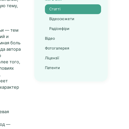
ую тему,
Статті
Відеосюжети
Радіоефіри
ьи — тем
ий и
Відео
мная боль
Фотогалерея
да автора
о
Ліцензії
олее того,
Патенти
ловиях
,
меет
 характер
евая
иод —