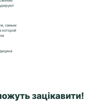
ложение
гурируют
ем, самым
з которой
том
 медицина
 можуть зацікавити!