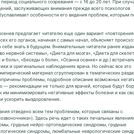
т период социального созревания — с 16 до 20 лет. При случ
дений, заслуживающих внимания прежде всего психологов 
 обуславливает особенности его видения проблем, которым 
рсенев предлагает читателю еще один вариант «повторения
сех его органов, начиная с самых начал, объясняет происх
о себе знать в будущем. Внимательные читатели ранее изда
о нервной системы», «Диета для мозга», «Диета для скелет
и боль», «Беседы о боли», «Осанна осанке» и др.) встречали
тики и оригинальных наблюдениях врача. Но сейчас все это
эмпирический материал сгруппирован в тематических разде
вопричины проблемы, подробное описание возможных негат
о — рекомендации не только для врачей, которые будут бор
ак им минимизировать негативные эффекты болезни и как св
 и ускорить выздоровление.
ания отведено всем тем проблемам, которые связаны с
звоночника»). Здесь речь идет о таких печальных явлениях
омы, грудные нейро-ортопедические синдромы, грудные
ологические синдромы, люмбальные неврологические синд