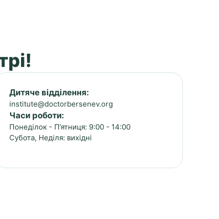
трі!
Дитяче відділення:
institute@doctorbersenev.org
Часи роботи:
Понеділок - П’ятниця: 9:00 - 14:00
Субота, Неділя: вихідні