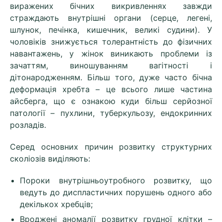
виражених бічних викривленнях завжди
страждають внутрішні органи (серце, легені,
шлунок, печінка, кишечник, великі судини). У
чоловіків знижується толерантність до фізичних
навантажень, у жінок виникають проблеми із
зачаттям, виношуванням вагітності і
дітонародженням. Більш того, дуже часто бічна
деформація хребта – це всього лише частина
айсберга, що є ознакою куди більш серйозної
патології – пухлини, туберкульозу, ендокринних
розладів.
Серед основних причин розвитку структурних
сколіозів виділяють:
Пороки внутрішньоутробного розвитку, що
ведуть до диспластичних порушень одного або
декількох хребців;
Вроджені аномалії розвитку грудної клітки –