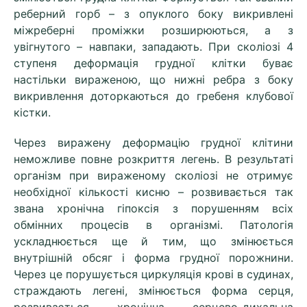
реберний горб – з опуклого боку викривлені
міжреберні проміжки розширюються, а з
увігнутого – навпаки, западають. При сколіозі 4
ступеня деформація грудної клітки буває
настільки вираженою, що нижні ребра з боку
викривлення доторкаються до гребеня клубової
кістки.
Через виражену деформацію грудної клітини
неможливе повне розкриття легень. В результаті
організм при вираженому сколіозі не отримує
необхідної кількості кисню – розвивається так
звана хронічна гіпоксія з порушенням всіх
обмінних процесів в організмі. Патологія
ускладнюється ще й тим, що змінюється
внутрішній обсяг і форма грудної порожнини.
Через це порушується циркуляція крові
в
судинах,
страждають легені, змінюється форма серця,