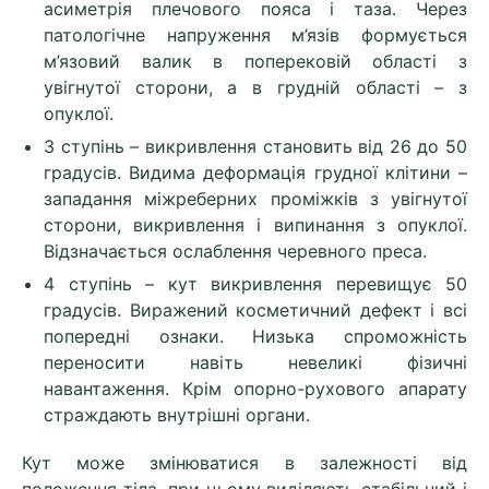
асиметрія плечового пояса і таза. Через
патологічне напруження м’язів формується
м’язовий валик в поперековій області з
увігнутої сторони, а в грудній області – з
опуклої.
3 ступінь – викривлення становить від 26 до 50
градусів. Видима деформація грудної клітини –
западання міжреберних проміжків з увігнутої
сторони, викривлення і випинання з опуклої.
Відзначається ослаблення черевного преса.
4 ступінь – кут викривлення перевищує 50
градусів. Виражений косметичний дефект і всі
попередні ознаки. Низька спроможність
переносити навіть невеликі фізичні
навантаження. Крім опорно-рухового апарату
страждають внутрішні органи.
Кут може змінюватися в залежності від