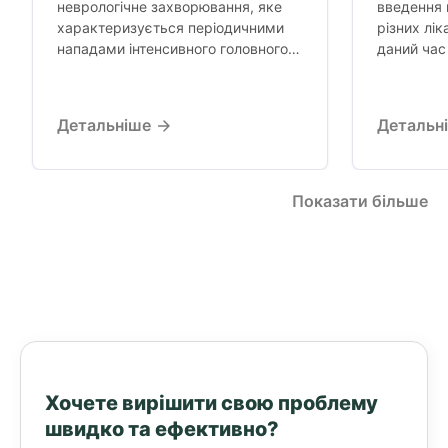
неврологічне захворювання, яке
введення 
характеризується періодичними
різних лік
нападами інтенсивного головного
даний час
болю, зазвичай пульсуючого
найважлив
характеру, що найчастіше
заходів, п
локалізується з...
Детальніше
Детальн
Показати більше
Хочете вирішити свою проблему
швидко та ефективно?