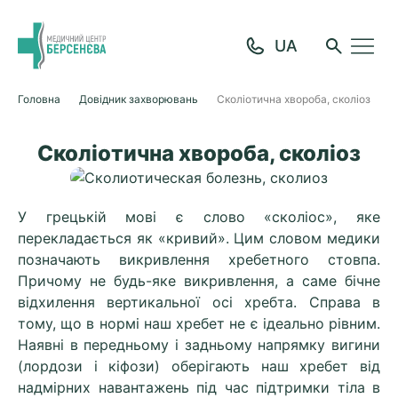
Головна
Довідник захворювань
Сколіотична хвороба, сколіоз
Сколіотична хвороба, сколіоз
У грецькій мові є слово «сколіос», яке
перекладається як «кривий». Цим словом медики
позначають викривлення хребетного стовпа.
Причому не будь-яке викривлення, а саме бічне
відхилення вертикальної осі хребта. Справа в
тому, що в нормі наш хребет не є ідеально рівним.
Наявні в передньому і задньому напрямку вигини
(лордози і кіфози) оберігають наш хребет від
надмірних навантажень під час підтримки тіла в