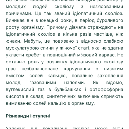
молодих людей сколіозу з нез’ясованими
причинами. Це так званий ідіопатичний сколіоз.
Виникає він в юнацькі роки, в період бурхливого
росту організму. Причому дівчата страждають на
ідіопатичний сколіоз в кілька разів частіше, ніж
юнаки. Мабуть, це пов’язано з відносно слабкою
мускулатурою спини у жіночої статі, яка не здатна
укласти хребет в повноцінний м’язовий каркас. Не
останню роль у розвитку ідіопатичного сколіозу
грає незбалансоване харчування з низьким
вмістом солей кальцію, повальне захоплення
молоді газованими напоями. Як відомо,
вуглекислий газ в бульбашках і ортофосфорна
кислота в складі синтетичних включень сприяють
вимиванню солей кальцію з організму.
Різновиди і ступені
Залежно від локалізації сколіоз може бути