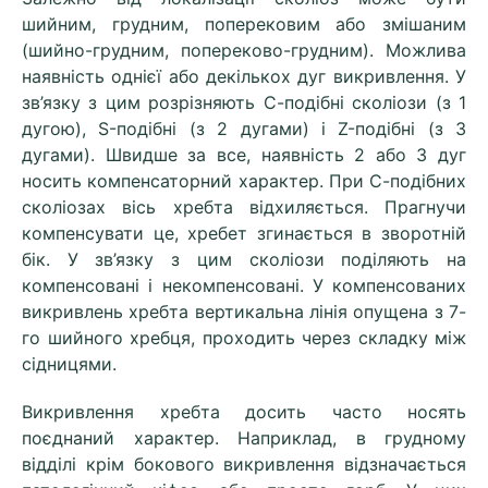
шийним, грудним, поперековим або змішаним
(шийно-грудним, попереково-грудним). Можлива
наявність однієї або декількох дуг викривлення. У
зв’язку з цим розрізняють С-подібні сколіози (з 1
дугою), S-подібні (з 2 дугами) і Z-подібні (з 3
дугами). Швидше за все, наявність 2 або 3 дуг
носить компенсаторний характер. При С-подібних
сколіозах вісь хребта відхиляється. Прагнучи
компенсувати це, хребет згинається в зворотній
бік. У зв’язку з цим сколіози поділяють на
компенсовані і некомпенсовані. У компенсованих
викривлень хребта вертикальна лінія опущена з 7-
го шийного хребця, проходить через складку між
сідницями.
Викривлення хребта досить часто носять
поєднаний характер. Наприклад, в грудному
відділі крім бокового викривлення відзначається