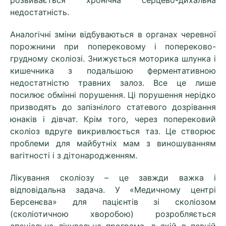
розвивається хронічна серцево-дихальна
недостатність.
Аналогічні зміни відбуваються в органах черевної
порожнини при поперековому і попереково-
грудному сколіозі. Знижується моторика шлунка і
кишечник
а
з подальшою ферментативною
недостатністю травних залоз. Все це лише
посилює обмінні порушення. Ці порушення нерідко
призводять до запізнілого статевого дозрівання
юнаків і дівчат. Крім того, через поперековий
сколіоз вдруге викривлюється таз. Це створює
проблеми для майбутніх мам з виношуванням
вагітності і з дітонародженням.
Лікування сколіозу – це завжди важка і
відповідальна задача. У «Медичному центрі
Берсенєва» для пацієнтів зі сколіозом
(сколіотичною хворобою) розробляється