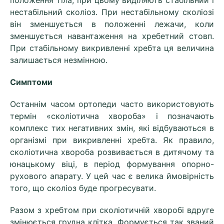
положення тіла, при цьому виділяють стабільний і
нестабільний сколіоз. При нестабільному сколіозі
він зменшується в положенні лежачи, коли
зменшується навантаження на хребетний стовп.
При стабільному викривленні хребта ця величина
залишається незмінною.
Симптоми
Останнім часом ортопеди часто використовують
термін «сколіотична хвороба» і позначають
комплекс тих негативних змін, які відбуваються в
організмі при викривленні хребта. Як правило,
сколіотична хвороба розвивається в дитячому та
юнацькому віці, в період формування опорно-
рухового апарату. У цей час є велика ймовірність
того, що сколіоз буде прогресувати.
Разом з хребтом при сколіотичній хворобі вдруге
змінюється грудна кліт
к
а. Формується так званий