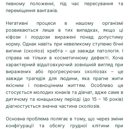
певному положенні, під час пересування та
переміщення вантажів.
Негативні процеси в нашому організмі
розвиваються лише в тих випадках, якщо ці
кіфози і лордози виражені понад допустиму
норму. Однак навіть при невеликому ступеню бічні
вигини (сколіоз) хребта – це завжди патологія. І
справа не тільки в косметичному дефекті. Хоча
характерний відштовхуючий зовнішній вигляд при
виражених або прогресуючих сколіозах – це
завжди трагедія для людини, яка прагне жити
якісним і повноцінним життям. Особливо це
стосується молодих юнаків та дівчат, адже саме в
дитячому та юнацькому періоді (до 15 – 16 років)
діагностується значна частина сколіозів.
Основна проблема полягає в тому, що через зміни
конфігурації та обсягу грудної клітини при