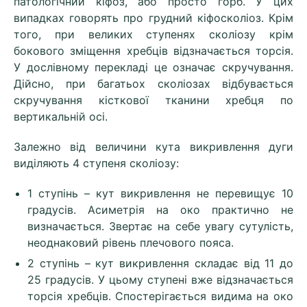
патологічний кіфоз, або просто горб. У цих
випадках говорять про грудний кіфосколіоз. Крім
того, при великих ступенях сколіозу крім
бокового зміщення хребців відзначається торсія.
У дослівному перекладі це означає скручування.
Дійсно, при багатьох сколіозах відбувається
скручування кісткової тканини хребця по
вертикальній осі.
Залежно від величини кута викривлення дуги
виділяють 4 ступеня сколіозу:
1 ступінь – кут викривлення не перевищує 10
градусів. Асиметрія на око практично не
визначається. Звертає на себе увагу сутулість,
неоднаковий рівень плечового пояса.
2 ступінь – кут викривлення складає від 11 до
25 градусів. У цьому ступені вже відзначається
торсія хребців. Спостерігається видима на око