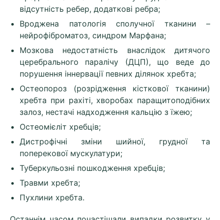
відсутність ребер, додаткові ребра;
Вроджена патологія сполучної тканини –
нейрофіброматоз, синдром Марфана;
Мозкова недостатність внаслідок дитячого
церебрального паралічу (ДЦП), що веде до
порушення іннервації певних ділянок хребта;
Остеопороз (розрідження кісткової тканини)
хребта при рахіті, хворобах паращитоподібних
залоз, нестачі надходження кальцію з їжею;
Остеомієліт хребців;
Дистрофічні зміни шийної, грудної та
поперекової мускулатури;
Туберкульозні пошкодження хребців;
Травми хребта;
Пухлини хребта.
Останнім часом почастішали випадки розвитку у