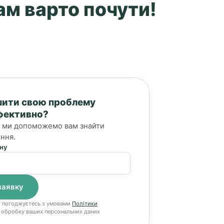
вам варто почути!
шити свою проблему
фективно?
 і ми допоможемо вам знайти
ння.
ну
и погоджуєтесь з умовами
Політики
 обробку ваших персональних даних