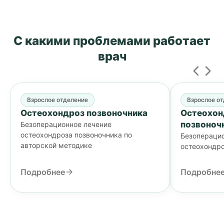
С какими проблемами
работает
врач
Взрослое отделение
Взрослое о
Остеохондроз позвоночника
Остеохон
позвоноч
Безоперационное лечение
остеохондроза позвоночника по
Безоперацио
авторской методике
остеохондро
Подробнее
Подробне