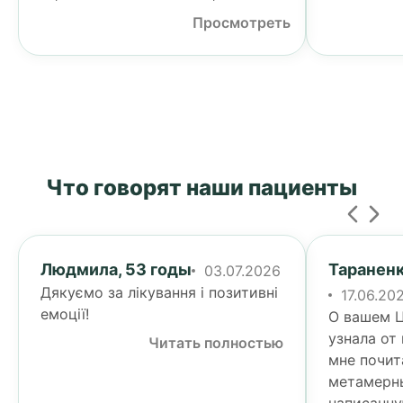
Просмотреть
Что говорят наши пациенты
Людмила, 53 годы
Тараненк
03.07.2026
Дякуємо за лікування і позитивні
17.06.20
емоції!
О вашем Ц
узнала от
Читать полностью
мне почит
метамерн
написанну