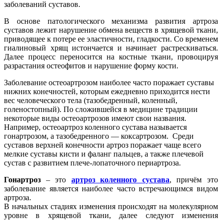
заболеваний суставов.
В основе патологического механизма развития артроза
суставов лежит нарушение обмена веществ в хрящевой ткани,
приводящее к потере ее эластичности, гладкости. Со временем
гиалиновый хрящ истончается и начинает растрескиваться.
Далее процесс переносится на костные ткани, провоцируя
разрастания остеофитов и нарушение форму кости.
Заболевание остеоартрозом наиболее часто поражает суставы
нижних конечностей, которым ежедневно приходится нести
вес человеческого тела (тазобедренный, коленный,
голеностопный). По сложившейся в медицине традиции
некоторые виды остеоартрозов имеют свои названия.
Например, остеоартроз коленного сустава называется
гонартрозом, а тазобедренного — коксартрозом. Среди
суставов верхней конечности артроз поражает чаще всего
мелкие суставы кисти и фаланг пальцев, а также плечевой
сустав с развитием плече-лопаточного периартроза.
Гонартроз
– это
артроз коленного сустава
, причём это
заболевание является наиболее часто встречающимся видом
артроза.
В начальных стадиях изменения происходят на молекулярном
уровне в хрящевой ткани, далее следуют изменения