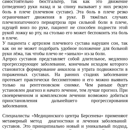
самостоятельно бюстгальтер, так как это движение
(отведение) руки назад и за спину вызывает у них резкую
боль в плече (плечевом суставе). Эта боль в плече резко
ограничивает движения в руке. В тяжёлых случаях
плечелопаточного периартроза при сильной боли в плече,
идущей вниз по руке, пациент не способен поднести этой
рукой ложку ко рту, на столько его может беспокоить эта боль
в плече.
У пациента с артрозом плечевого сустава нарушен сон, так
как он не может подобрать удобное положение для больной
руки лёжа, так чтобы плечо не «заныло» из-за боли.
Артроз суставов представляет собой длительное, медленно
прогрессирующее заболевание, конечным исходом которого
становится формирование анкилоза и утрата подвижности в
пораженных суставах. На ранних стадиях заболевание
протекает практически бессимптомно и его можно выявить
только на рентгеновском снимке. Чем раньше будет
установлен диагноз и начато лечение, тем лучше прогноз. При
своевременном и комплексном лечении возможно добиться
приостановления дальнейшего прогрессирования
заболевания.
Специалисты «Медицинского центра Берсенева» применяют
метамерный метод диагностики и лечения заболеваний
суставов. Это принципиально новый и уникальный подход,