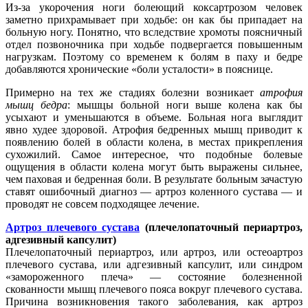
Из-за укорочения ноги болеющий коксартрозом человек
заметно прихрамывает при ходьбе: он как бы припадает на
больную ногу. Понятно, что вследствие хромоты поясничный
отдел позвоночника при ходьбе подвергается повышенным
нагрузкам. Поэтому со временем к болям в паху и бедре
добавляются хронические «боли усталости» в пояснице.
Примерно на тех же стадиях болезни возникает
атрофия
мышц бедра
: мышцы больной ноги выше колена как бы
усыхают и уменьшаются в объеме. Больная нога выглядит
явно худее здоровой. Атрофия бедренных мышц приводит к
появлению болей в области колена, в местах прикрепления
сухожилий. Самое интересное, что подобные болевые
ощущения в области колена могут быть выражены сильнее,
чем паховая и бедренная боли. В результате больным зачастую
ставят ошибочный диагноз — артроз коленного сустава — и
проводят не совсем подходящее лечение.
Артроз плечевого сустава
(плечелопаточный периартроз,
адгезивный капсулит)
Плечелопаточный периартроз, или артроз, или остеоартроз
плечевого сустава, или адгезивный капсулит, или синдром
«замороженного плеча» — состояние болезненной
скованности мышц плечевого пояса вокруг плечевого сустава.
Причина возникновения такого заболевания, как артроз