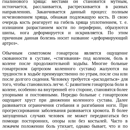
гиалинового хряща: местами он становится мутным,
истончается, расслаивается, растрескивается в разных
направлениях. Заканчивается данный процесс полным
исчезновением хряща, обнажая подлежащую кость. В свою
очередь кость реагирует на гибель хряща уплотнением, т. е.
излишним разрастанием кости по периферии, образуются
шипы, нога деформируется и искривляется. По этим
причинам данная болезнь носит название «деформирующий
артроз».
Обычным симптомом гонартроза является ощущение
скованности в суставе, «стягивания» под коленом, боль в
колене после продолжительной ходьбы. Многие больные
гонартрозом (артрозом коленного сустава) жалуются на
трудности в ходьбе преимущественно по утрам, после сна или
после долгого сидения. Человеку требуется «расходиться» для
того, чтобы становилось легче. С развитием гонартроза боли в
колене, особенно на внутренней его стороне, становятся более
упорными и постоянными. Нередко больные с гонартрозом
ощущают хруст при движении коленного сустава. Далее
развивается ограничения сгибания и разгибания ноги. При
прогрессировании заболевания развивается хромота. В более
запущенных случаях человек не может передвигаться без
помощи посторонних, опоры или без костылей. Часто в
лежачем положении боль утихает, однако бывает, что и по