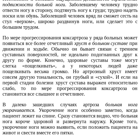
подвижности больной ноги
. Заболевшему человеку трудно
отвести ногу в сторону, подтянуть ногу к груди; трудно надеть
носки или обувь. Заболевший человек вряд ли сможет сесть на
стул «верхом», широко раздвинув ноги, или сделает это с
большим трудом.
По мере прогрессирования коксартроза у ряда больных может
появиться все более отчетливый
хруст в больном суставе
при
движении и ходьбе. Обычно он бывает связан с трением
суставных поверхностей, не идеально подогнанных друг к
другу по форме. Конечно, здоровые суставы тоже могут
слегка «пощелкивать», а у некоторых людей даже
пощелкивать весьма громко. Но артрозный хруст имеет
совсем другую тональность, он грубый и «сухой». И если на
первой стадии болезни хруст сустава выражен относительно
слабо, то по мере прогрессирования коксартроза он
становится все слышнее и отчетливее.
В далеко зашедших случаях артроза
больная нога
укорачивается
. Укорочение ноги особенно заметно, когда
пациент лежит на спине. Сразу становится видно, что больная
нога короче здоровой и развернута наружу. Кроме того,
укорочение ноги можно выявить, если положить пациента на
живот и свести вместе его пятки.