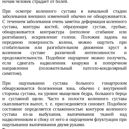
ночам человек страдает от болей.
При осмотре коленного сустава в начальной стадии
заболевания внешних изменений обычно не обнаруживается.
С течением заболевания очень заметна деформация коленного
сустава, контуры костей, образующие сустав, грубые,
обнаруживается контрактура (неполное сгибание или
разгибание), искривление голени. Положив ладонь на
переднюю поверхность колена, можно ощутить при
сгибательном или разгибательном движении хруст в
коленном суставе различной интенсивности и
продолжительности. Подобное ощущение можно получить,
если сдвигать надколенник кнаружи в поперечном
направлении (положительный пателло-кондилярный
симптом).
При ощупывании сустава больного гонартрозом
обнаруживается болезненная зона, обычно с внутренней
стороны сустава, на уровне мыщелков бедра, большого берца
и суставной щели. Часто в полости коленного сустава
скапливается выпот, т. е. присоединяется синовит. Подобное
состояние определяется сглаженностью контуров коленного
сустава из-за выбухания, выпячивания тканей над
надколенником и сбоку от него и ощущением флуктуации при
ощупывании выпячивания двумя руками.