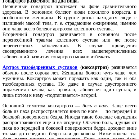
Гонартроз разделяют на два вида.
Первичный гонартроз протекает на фоне сравнительного
здоровья. В основном болеют люди пожилого возраста, в
особенности женщины. В группе риска находятся люди с
излишней массой тела, т. е. страдающие ожирением, именно
они чаще всего болеют артрозом коленного сустава.
Вторичный гонартроз развивается в основном после
перенесённой травмы коленного сустава или же после
перенесённых заболеваний. В случае проведения
своевременного лечения всех вышеперечисленных
заболеваний развития гонартроза можно избежать.
Артроз тазобедренных суставов
(коксартроз)
развивается
обычно после сорока лет. Женщины болеют чуть чаще, чем
мужчины. Коксартроз может поражать как один, так и оба
тазобедренных сустава. Но даже в случае двустороннего
поражения сначала, как правило, заболевает один сустав, и
лишь потом к нему «подтягивается» второй.
Основной симптом коксартроза —
боль в паху.
Чаще всего
боль из паха распространяется вниз по ноге — по передней и
боковой поверхности бедра. Иногда такие болевые ощущения
распространяются еще и на ягодицу. Обычно боль, идущая от
паха по передней и боковой поверхности бедра, доходит вниз
только до середины бедра или до колена. Ниже колена эта