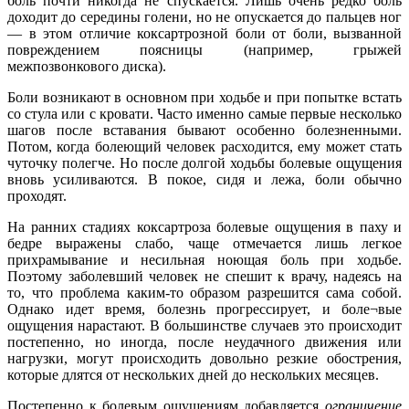
боль почти никогда не спускается. Лишь очень редко боль
доходит до середины голени, но не опускается до пальцев ног
— в этом отличие коксартрозной боли от боли, вызванной
повреждением поясницы (например, грыжей
межпозвонкового диска).
Боли возникают в основном при ходьбе и при попытке встать
со стула или с кровати. Часто именно самые первые несколько
шагов после вставания бывают особенно болезненными.
Потом, когда болеющий человек расходится, ему может стать
чуточку полегче. Но после долгой ходьбы болевые ощущения
вновь усиливаются. В покое, сидя и лежа, боли обычно
проходят.
На ранних стадиях коксартроза болевые ощущения в паху и
бедре выражены слабо, чаще отмечается лишь легкое
прихрамывание и несильная ноющая боль при ходьбе.
Поэтому заболевший человек не спешит к врачу, надеясь на
то, что проблема каким-то образом разрешится сама собой.
Однако идет время, болезнь прогрессирует, и боле¬вые
ощущения нарастают. В большинстве случаев это происходит
постепенно, но иногда, после неудачного движения или
нагрузки, могут происходить довольно резкие обострения,
которые длятся от нескольких дней до нескольких месяцев.
Постепенно к болевым ощущениям добавляется
ограничение