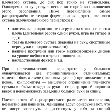
плечевого сустава, до сих пор точно не установлена.
Одновременно существует несколько теорий возникновения
этого заболевания. Ниже перечисленны самые
распространённые теории формирования артроза плечевого
сустава (плечелопаточного периартроза):
длительные и однотипные нагрузки на мышцы и связки
плеча (длительная работа одной рукой, игра на гитаре и
т.д.);
травма плечевого сустава (падения на руку, спортивные
перегрузки и поднятия тяжести);
наличие протрузий или грыж межпозвонковых дисков
на уровне шейного отдела позвоночника;
наследственный фактор и т.д.
При плечелопаточном периартрозе у больного
обнаруживается два принципиальных отличительных
момента:
боль в плече
(плечевом суставе) при дивжении и в
покое,
контрактура
— мышечное ограничение плечевого
сустава в объёме отведения руки в сторону, при её поднятии
вверх и невозможность заведения больной руки за спину.
Плечелопаточный периартроз часто развивается постепенно,
незаметно для пациента. Женщины вдруг обнаруживают, что
не могут застегнуть и расстегнуть у себя за спиной