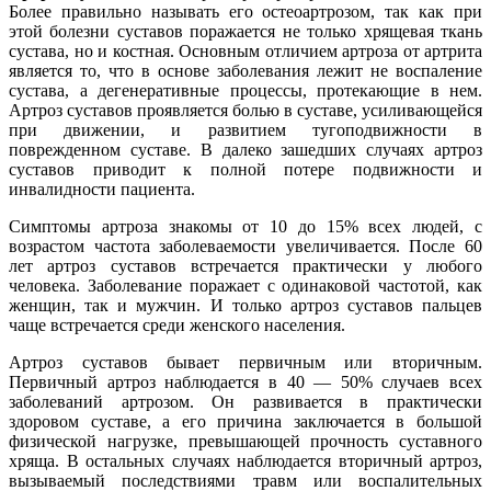
Более правильно называть его остеоартрозом, так как при
этой болезни суставов поражается не только хрящевая ткань
сустава, но и костная. Основным отличием артроза от артрита
является то, что в основе заболевания лежит не воспаление
сустава, а дегенеративные процессы, протекающие в нем.
Артроз суставов проявляется болью в суставе, усиливающейся
при движении, и развитием тугоподвижности в
поврежденном суставе. В далеко зашедших случаях артроз
суставов приводит к полной потере подвижности и
инвалидности пациента.
Симптомы артроза знакомы от 10 до 15% всех людей, с
возрастом частота заболеваемости увеличивается. После 60
лет артроз суставов встречается практически у любого
человека. Заболевание поражает с одинаковой частотой, как
женщин, так и мужчин. И только артроз суставов пальцев
чаще встречается среди женского населения.
Артроз суставов бывает первичным или вторичным.
Первичный артроз наблюдается в 40 — 50% случаев всех
заболеваний артрозом. Он развивается в практически
здоровом суставе, а его причина заключается в большой
физической нагрузке, превышающей прочность суставного
хряща. В остальных случаях наблюдается вторичный артроз,
вызываемый последствиями травм или воспалительных