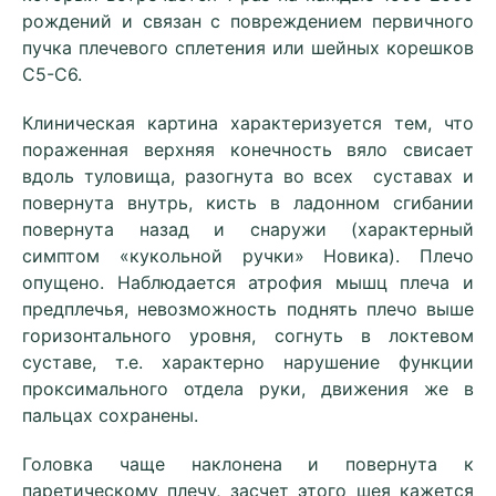
рождений и связан с повреждением первичного
пучка плечевого сплетения или шейных корешков
С5-С6.
Клиническая картина характеризуется тем, что
пораженная верхняя конечность вяло свисает
вдоль туловища, разогнута во всех суставах и
повернута внутрь, кисть в ладонном сгибании
повернута назад и снаружи (характерный
симптом «кукольной ручки» Новика). Плечо
опущено. Наблюдается атрофия мышц плеча и
предплечья, невозможность поднять плечо выше
горизонтального уровня, согнуть в локтевом
суставе, т.е. характерно нарушение функции
проксимального отдела руки, движения же в
пальцах сохранены.
Головка чаще наклонена и повернута к
паретическому плечу, засчет этого шея кажется