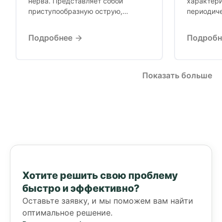
нерва. Представляет собой
характер
приступообразную острую,
периодич
жгучую или тупую ноющую боль в
интенсивн
зоне иннервации...
обычно п
Подробнее
Подроб
чаще всег
одной...
Показать больше
Хотите решить свою проблему
быстро и эффективно?
Оставьте заявку, и мы поможем вам найти
оптимальное решение.