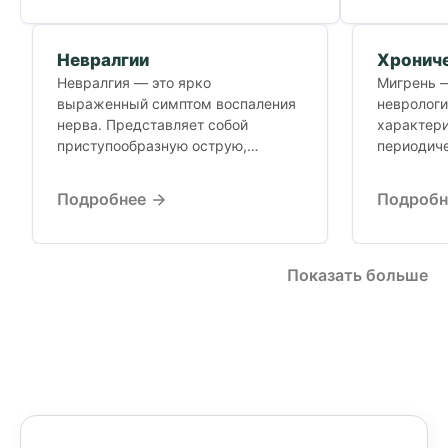
Невралгии
Хрониче
Невралгия — это ярко
Мигрень —
выраженный симптом воспаления
неврологи
нерва. Представляет собой
характер
приступообразную острую,
периодич
жгучую или тупую ноющую боль в
интенсивн
зоне иннервации...
обычно п
Подробнее
Подроб
чаще всег
одной...
Показать больше