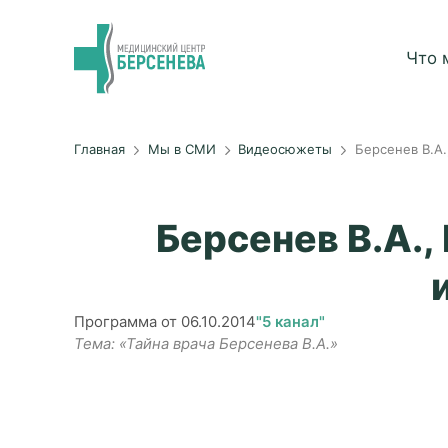
Что 
Главная
Мы в СМИ
Видеосюжеты
Берсенев В.А
Берсенев В.А.
Программа от 06.10.2014
"5 канал"
Тема: «Тайна врача Берсенева В.А.»