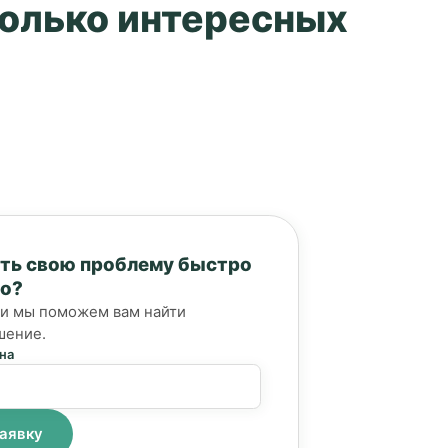
колько интересных
ть свою проблему быстро
но?
, и мы поможем вам найти
шение.
на