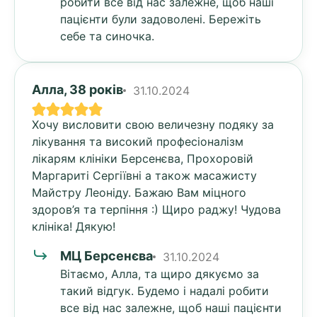
робити все від нас залежне, щоб наші
пацієнти були задоволені. Бережіть
себе та синочка.
Алла, 38 років
31.10.2024
Хочу висловити свою величезну подяку за
лікування та високий професіоналізм
лікарям клініки Берсенєва, Прохоровій
Маргариті Сергіївні а також масажисту
Майстру Леоніду. Бажаю Вам міцного
здоров’я та терпіння :) Щиро раджу! Чудова
клініка! Дякую!
МЦ Берсенєва
31.10.2024
Вітаємо, Алла, та щиро дякуємо за
такий відгук. Будемо і надалі робити
все від нас залежне, щоб наші пацієнти