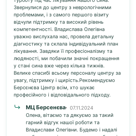
турботу під час лікування нашого сина.
Звернулися до центру з неврологічними
проблемами, і з самого першого візиту
відчули підтримку та високий рівень
компетентності. Владислава Олегівна
уважно вислухала нас, провела детальну
діагностику та склала індивідуальний план
лікування. Завдяки її професіоналізму та
людяності, ми побачили значні покращення
у стані сина вже через кілька тижнів.
Велике спасибі всьому персоналу центру за
увагу, підтримку і щирість.Рекомендуємо
Берсєнєва Центр всім, хто шукає
професійного і відповідального підходу.
МЦ Берсенєва
07.11.2024
Олена, вітаємо та дякуємо за такий
гарний відгук нашої роботи та
Владислави Олегівни. Будемо і надалі