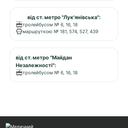
від ст. метро "Лук'янівська":
тролейбусом № 6, 16, 18
маршруткою № 181, 574, 527, 439
від ст. метро "Майдан
Незалежності":
тролейбусом № 6, 16, 18