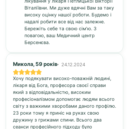
лікування у лікаря Петлицької Вікторії
Віталіївни. Ми дуже вдячні Вам за таку
високу оцінку нашої роботи. Будемо і
надалі робити все від нас залежне.
Бережіть себе та свою сім'ю. З
повагою, ваш Медичний центр
Берсенєва.
Микола, 59 років
24.12.2024
Хочу подякувати високо-поважній людині,
лікаря від Бога, професора своєї справи
який з відповідальністю, високим
професіоналізмом допомогає людям всього
світу з важкими хворобами даного профілю.
23 роки тому я приніс на руках свою
дружину з грижами спини. Всього два
сеанси професійного підходу було