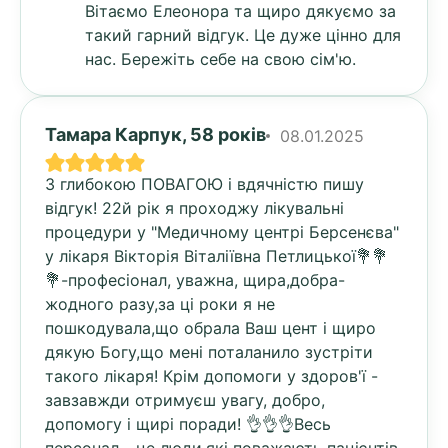
Вітаємо Елеонора та щиро дякуємо за
такий гарний відгук. Це дуже цінно для
нас. Бережіть себе на свою сім'ю.
Тамара Карпук, 58 років
08.01.2025
З глибокою ПОВАГОЮ і вдячністю пишу
відгук! 22й рік я проходжу лікувальні
процедури у "Медичному центрі Берсенєва"
у лікаря Вікторія Віталіївна Петлицької💐💐
💐-професіонал, уважна, щира,добра-
жодного разу,за ці роки я не
пошкодувала,що обрала Ваш цент і щиро
дякую Богу,що мені поталанило зустріти
такого лікаря! Крім допомоги у здоров'ї -
завзавжди отримуєш увагу, добро,
допомогу і щирі поради! 👌👌👌Весь