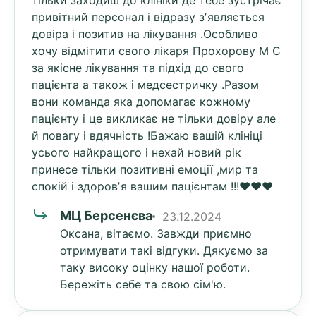
тільки заходиш до клініки де тебе зустрічає
привітний персонал і відразу зʼявляється
довіра і позитив на лікування .Особливо
хочу відмітити свого лікаря Прохорову М С
за якісне лікування та підхід до свого
пацієнта а також і медсестричку .Разом
вони команда яка допомагає кожному
пацієнту і це викликає не тільки довіру але
й повагу і вдячність !Бажаю вашій клініці
усього найкращого і нехай новий рік
принесе тільки позитивні емоції ,мир та
спокій і здоровʼя вашим пацієнтам !!!❤️❤️❤️
МЦ Берсенєва
23.12.2024
Оксана, вітаємо. Завжди приємно
отримувати такі відгуки. Дякуємо за
таку високу оцінку нашої роботи.
Бережіть себе та свою сім'ю.