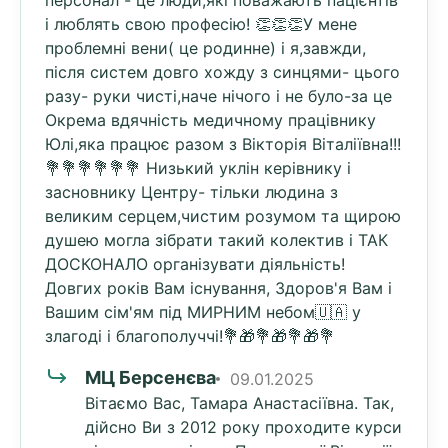
персонал - це люди,які поважають пацієнтів
і люблять свою професію! 👏👏👏У мене
проблемні вени( це родинне) і я,завжди,
після систем довго хожду з синцями- цього
разу- руки чисті,наче нічого і не було-за це
Окрема вдячність медичному працівнику
Юлі,яка працює разом з Вікторія Віталіївна!!!
💐💐💐💐💐💐 Низький уклін керівнику і
засновнику Центру- тільки людина з
великим серцем,чистим розумом та щирою
душею могла зібрати такий колектив і ТАК
ДОСКОНАЛО організувати діяльність!
Довгих років Вам існування, Здоров'я Вам і
Вашим сім'ям під МИРНИМ небом🇺🇦 у
злагоді і благополуччі!💐🎁💐🎁💐🎁💐
МЦ Берсенєва
09.01.2025
Вітаємо Вас, Тамара Анастасіївна. Так,
дійсно Ви з 2012 року проходите курси