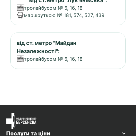
від ст. метро "Лук'янівська":
тролейбусом № 6, 16, 18
маршруткою № 181, 574, 527, 439
від ст. метро "Майдан
Незалежності":
тролейбусом № 6, 16, 18
Послуги та ціни