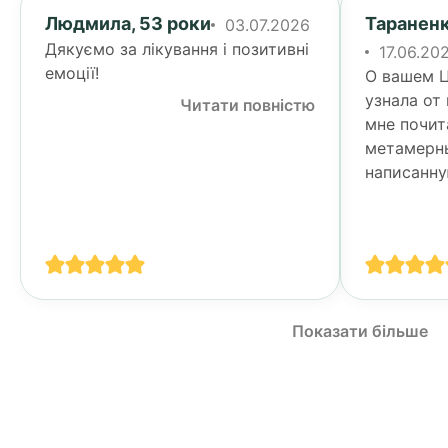
Людмила, 53 роки
Тараненк
03.07.2026
Дякуємо за лікування і позитивні
17.06.20
емоції!
О вашем Ц
узнала от
Читати повністю
мне почит
метамерн
написанну
Тогда я у
своими п
спине...
Показати більше