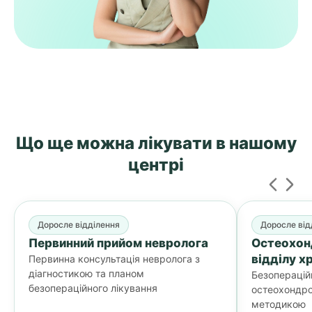
Що ще можна лікувати
в нашому
центрі
Доросле відділення
Доросле від
Первинний прийом невролога
Остеохон
відділу х
Первинна консультація невролога з
діагностикою та планом
Безоперацій
безопераційного лікування
остеохондро
методикою