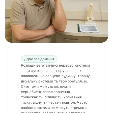
Доросле відділення
Розлади вегетативної нервової системи
— це функціональні порушення, які
впливають на серцево-судинну, травну,
дихальну системи та терморегуляцію.
Симптоми можуть включати
серцебиття, запаморочення,
тривожність, пітливість, коливання
тиску, відчуття нестачі повітря. Часто
пацієнти роками не можуть отримати
точний діагноз і ефективне лікування.