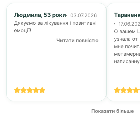
Людмила, 53 роки
Тараненк
03.07.2026
Дякуємо за лікування і позитивні
17.06.20
емоції!
О вашем Ц
узнала от
Читати повністю
мне почит
метамерн
написанну
Тогда я у
своими п
спине...
Показати більше