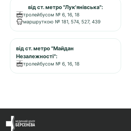
від ст. метро "Лук'янівська":
тролейбусом № 6, 16, 18
маршруткою № 181, 574, 527, 439
від ст. метро "Майдан
Незалежності":
тролейбусом № 6, 16, 18