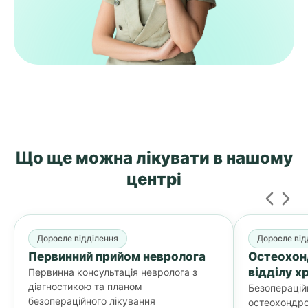
Що ще можна лікувати
в нашому
центрі
Доросле відділення
Доросле від
Первинний прийом невролога
Остеохон
відділу х
Первинна консультація невролога з
діагностикою та планом
Безоперацій
безопераційного лікування
остеохондро