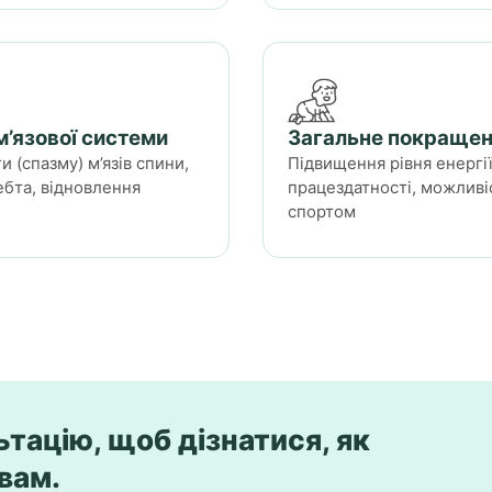
’язової системи
Загальне покращен
 (спазму) м’язів спини,
Підвищення рівня енергі
бта, відновлення
працездатності, можливі
спортом
тацію, щоб дізнатися, як
вам.