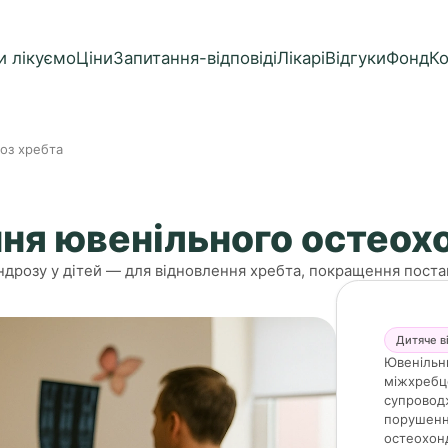
и лікуємо
Ціни
Запитання-відповіді
Лікарі
Відгуки
Фонд
К
оз хребта
ння ювенільного остеох
дрозу у дітей — для відновлення хребта, покращення постав
Дитяче в
Ювенільн
міжхребце
супроводж
порушенн
остеохон