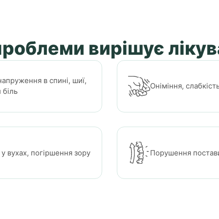
проблеми вирішує ліку
напруження в спині, шиї,
Оніміння, слабкість
 біль
у вухах, погіршення зору
Порушення постав