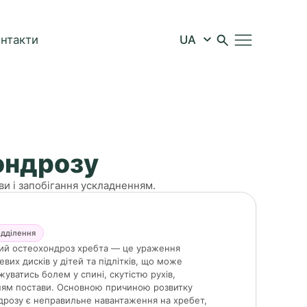
онтакти
ондрозу
и і запобігання ускладненням.
ідділення
ий остеохондроз хребта — це ураження
вих дисків у дітей та підлітків, що може
уватись болем у спині, скутістю рухів,
ям постави. Основною причиною розвитку
дрозу є неправильне навантаження на хребет,