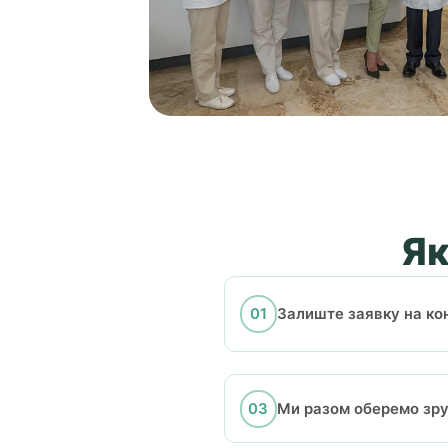
Як
Залиште заявку на ко
Ми разом оберемо зруч