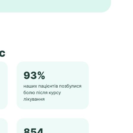
с
93%
наших пацієнтів позбулися
болю після курсу
лікування
854