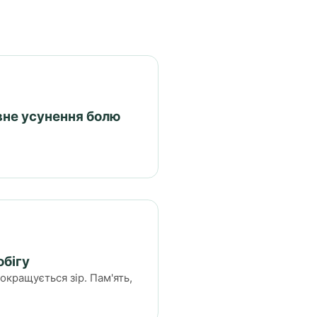
вне усунення болю
бігу
окращується зір. Пам'ять,