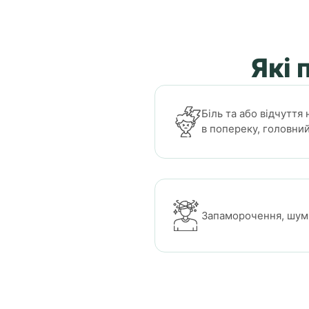
Які 
Біль та або відчуття 
в попереку, головний
Запаморочення, шум 