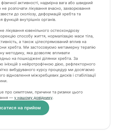
фізичної активності, надмірна вага або швидкий
о не розпочати лікування вчасно, захворювання
вести до сколіозу, деформацій хребта та
 функцій внутрішніх органів.
не лікування ювенільного остеохондрозу
орекцію способу життя, нормалізацію маси тіла,
ктивність, а також цілеспрямований вплив на
зони хребта. Ми застосовуємо метамерну терапію
ну методику, яка дозволяє впливати
дньо на пошкоджені ділянки хребта. За
 ін’єкцій з нейротрофічною дією, рефлекторного
чітко вибудуваного курсу процедур ми досягаємо
го відновлення міжхребцевих дисків і стабілізації
ини.
ше про симптоми, причини та ризики цього
ання —
у нашому довіднику
.
сатися на прийом