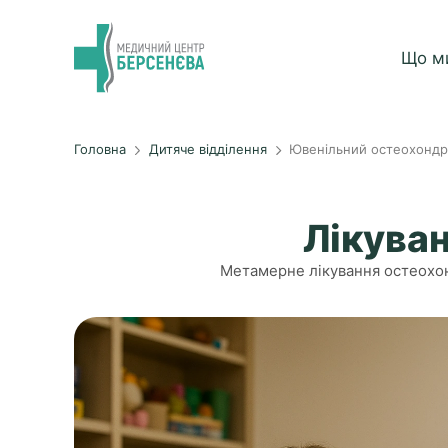
Що м
Головна
Дитяче відділення
Ювенільний остеохондр
Лікува
Метамерне лікування остеохон