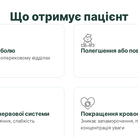
Що отримує пацієнт
 болю
Полегшення або по
 поперековому відділах
нервової системи
Покращення кровоо
міння, слабкість
Зникає запаморочення, п
концентрація уваги