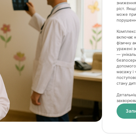
зниження 
ріст. Якщ
може приз
порушення
Комплекс
включає к
фізичну а
уражені 
— унікаль
безпосере
допомогою
масажу і 
поступово
стану дит
Детальні
захворюв
Запи