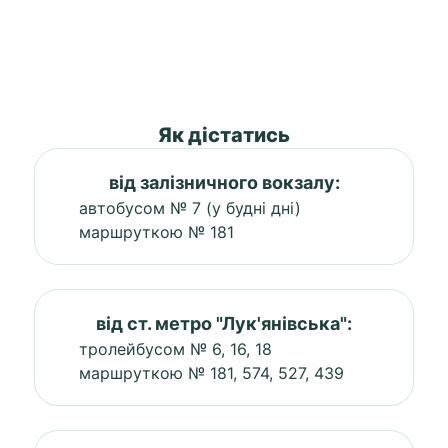
Як дістатись
від залізничного вокзалу:
автобусом № 7 (у будні дні)
маршруткою № 181
від ст. метро "Лук'янівська":
тролейбусом № 6, 16, 18
маршруткою № 181, 574, 527, 439