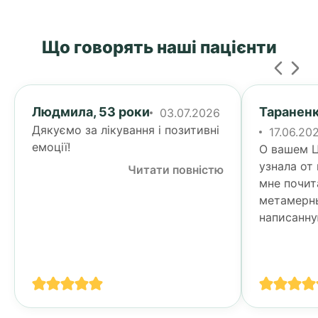
Що говорять наші пацієнти
Людмила, 53 роки
Тараненк
03.07.2026
Дякуємо за лікування і позитивні
17.06.20
емоції!
О вашем Ц
узнала от
Читати повністю
мне почит
метамерн
написанну
Тогда я у
своими п
спине...