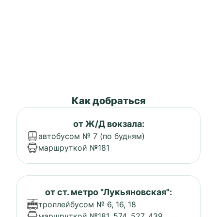
Как добраться
от Ж/Д вокзала:
автобусом № 7 (по будням)
маршруткой №181
от ст. метро "Лукьяновская":
троллейбусом № 6, 16, 18
маршруткой №181, 574, 527, 439