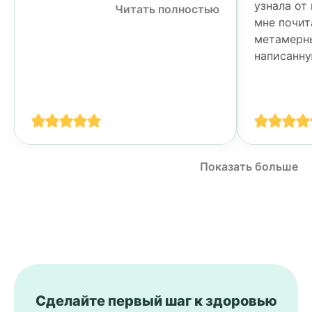
узнала от
Читать полностью
мне почит
метамерн
написанну
Тогда я у
своими п
спине...
Показать больше
Сделайте первый шаг к здоровью