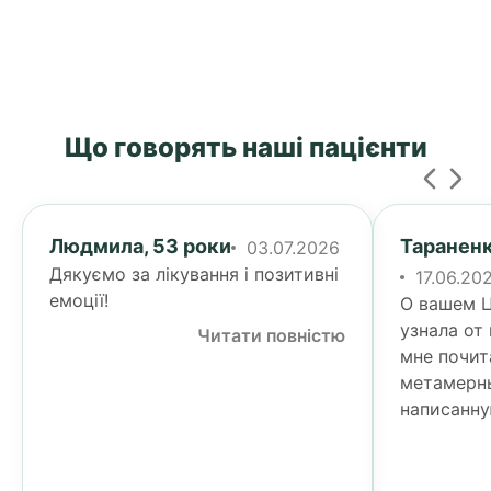
Що говорять наші пацієнти
Людмила, 53 роки
Тараненк
03.07.2026
Дякуємо за лікування і позитивні
17.06.20
емоції!
О вашем Ц
узнала от
Читати повністю
мне почит
метамерн
написанну
Тогда я у
своими п
спине...