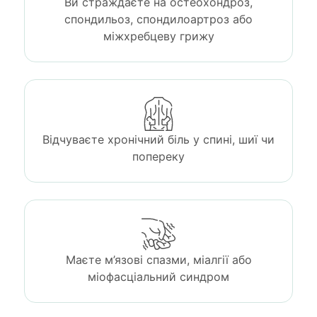
Ви страждаєте на остеохондроз,
спондильоз, спондилоартроз або
міжхребцеву грижу
Відчуваєте хронічний біль у спині, шиї чи
попереку
Маєте м’язові спазми, міалгії або
міофасціальний синдром